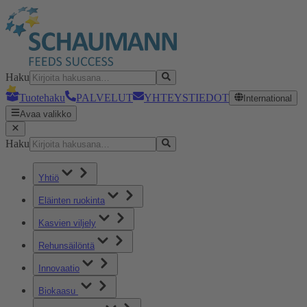
Haku
Tuotehaku
PALVELUT
YHTEYSTIEDOT
International
Avaa valikko
Haku
Yhtiö
Eläinten ruokinta
Kasvien viljely
Rehunsäilöntä
Innovaatio
Biokaasu