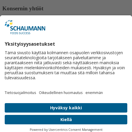
Konsernin yhtiöt
Gut Hülsenberg
ISF Schauman Forschung
Lactosan
Ligrana
Schaumann BioEnergy
Schaumann Stiftung
Tilco-Alginure
Yhteystiedot
Schaumann Finland Oy
Satulasepänkatu 12
70700 Kuopio
+358 50 462 2877
Lähetä viesti.
Sosiaalinen media
© 2026 Schaumann Finland Oy