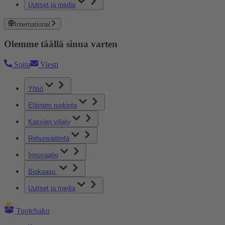
Uutiset ja media
International
Olemme täällä sinua varten
Soita
Viesti
Yhtiö
Eläinten ruokinta
Kasvien viljely
Rehunsäilöntä
Innovaatio
Biokaasu
Uutiset ja media
Tuotehaku