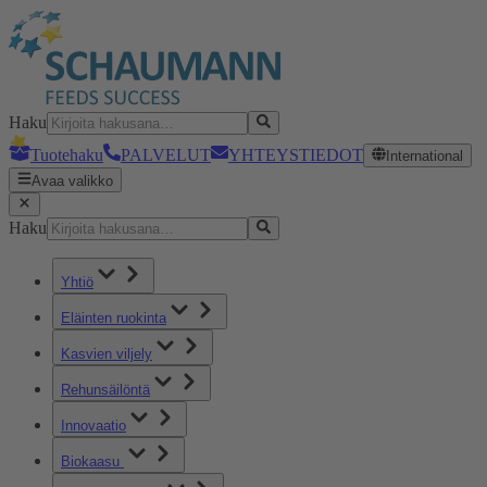
Haku
Tuotehaku
PALVELUT
YHTEYSTIEDOT
International
Avaa valikko
Haku
Yhtiö
Eläinten ruokinta
Kasvien viljely
Rehunsäilöntä
Innovaatio
Biokaasu