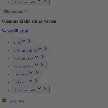
Uutiset ja media
International
Olemme täällä sinua varten
Soita
Viesti
Yhtiö
Eläinten ruokinta
Kasvien viljely
Rehunsäilöntä
Innovaatio
Biokaasu
Uutiset ja media
Tuotehaku