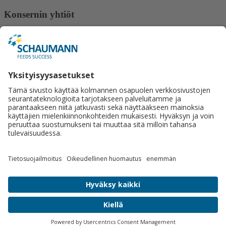
Konsernin yhtiöt
Gut Hülsenberg
ISF Schauman Forschung
Lactosan
Ligrana
Schaumann BioEnergy
Schaumann Stiftung
Tilco-Alginure
Yhteystiedot
Schaumann Finland Oy
Satulasepänkatu 12
70700 Kuopio
+358 50 462 2877
Lähetä viesti.
Sosiaalinen media
© 2026 Schaumann Finland Oy