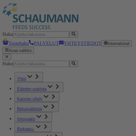
Haku
Tuotehaku
PALVELUT
YHTEYSTIEDOT
International
Avaa valikko
Haku
Yhtiö
Eläinten ruokinta
Kasvien viljely
Rehunsäilöntä
Innovaatio
Biokaasu