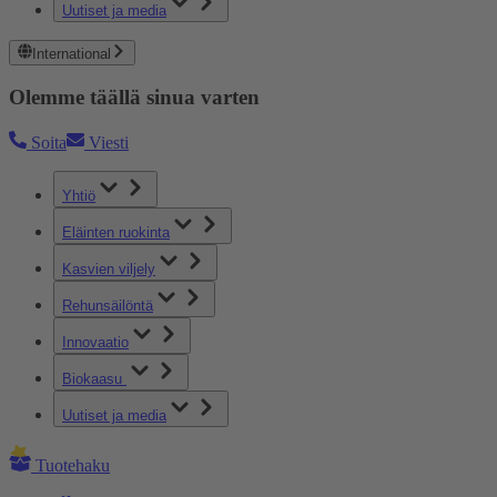
Uutiset ja media
International
Olemme täällä sinua varten
Soita
Viesti
Yhtiö
Eläinten ruokinta
Kasvien viljely
Rehunsäilöntä
Innovaatio
Biokaasu
Uutiset ja media
Tuotehaku