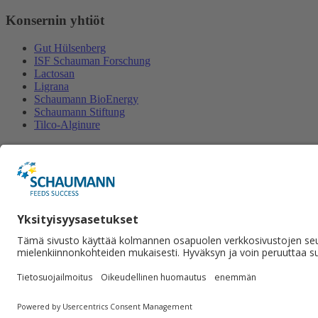
Konsernin yhtiöt
Gut Hülsenberg
ISF Schauman Forschung
Lactosan
Ligrana
Schaumann BioEnergy
Schaumann Stiftung
Tilco-Alginure
Yhteystiedot
Schaumann Finland Oy
Satulasepänkatu 12
70700 Kuopio
+358 50 462 2877
Lähetä viesti.
Sosiaalinen media
© 2026 Schaumann Finland Oy