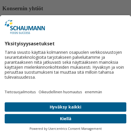
Konsernin yhtiöt
Gut Hülsenberg
ISF Schauman Forschung
Lactosan
Ligrana
Schaumann BioEnergy
Schaumann Stiftung
Tilco-Alginure
Yhteystiedot
Schaumann Finland Oy
Satulasepänkatu 12
70700 Kuopio
+358 50 462 2877
Lähetä viesti.
Sosiaalinen media
© 2026 Schaumann Finland Oy