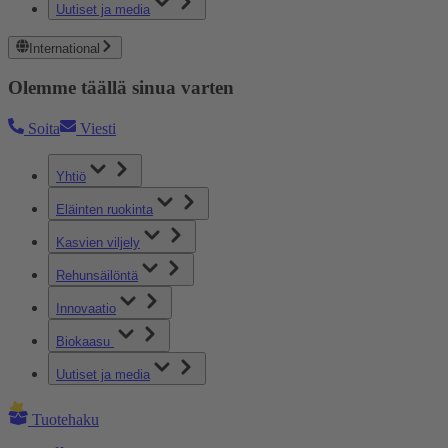
Uutiset ja media
International
Olemme täällä sinua varten
Soita
Viesti
Yhtiö
Eläinten ruokinta
Kasvien viljely
Rehunsäilöntä
Innovaatio
Biokaasu
Uutiset ja media
Tuotehaku