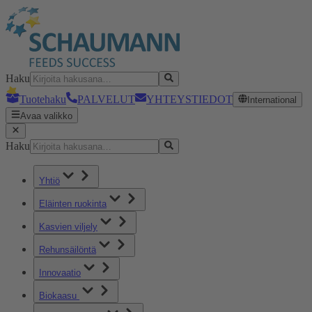
Haku
Tuotehaku
PALVELUT
YHTEYSTIEDOT
International
Avaa valikko
Haku
Yhtiö
Eläinten ruokinta
Kasvien viljely
Rehunsäilöntä
Innovaatio
Biokaasu