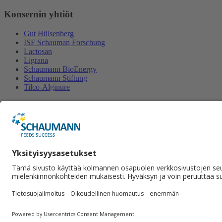
Konsernin yhtiöt
Gut Hülsenberg
ISF Schauman Forschung
Lactosan
Ligrana
Schaumann BioEnergy
Schaumann Stiftung
Tilco-Alginure
Yhteystiedot
Schaumann Finland Oy
Satulasepänkatu 12
70700 Kuopio
+358 50 462 2877
Lähetä viesti.
Sosiaalinen media
© 2026 Schaumann Finland Oy