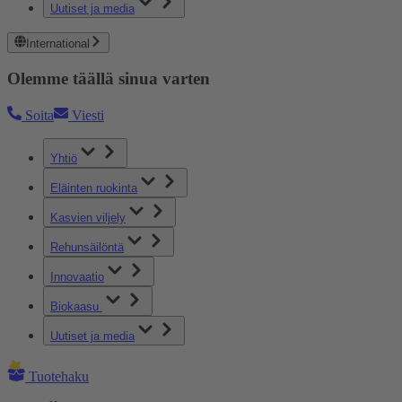
Uutiset ja media
International
Olemme täällä sinua varten
Soita
Viesti
Yhtiö
Eläinten ruokinta
Kasvien viljely
Rehunsäilöntä
Innovaatio
Biokaasu
Uutiset ja media
Tuotehaku