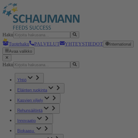
Haku
Tuotehaku
PALVELUT
YHTEYSTIEDOT
International
Avaa valikko
Haku
Yhtiö
Eläinten ruokinta
Kasvien viljely
Rehunsäilöntä
Innovaatio
Biokaasu