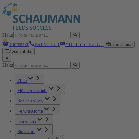
Haku
Tuotehaku
PALVELUT
YHTEYSTIEDOT
International
Avaa valikko
Haku
Yhtiö
Eläinten ruokinta
Kasvien viljely
Rehunsäilöntä
Innovaatio
Biokaasu