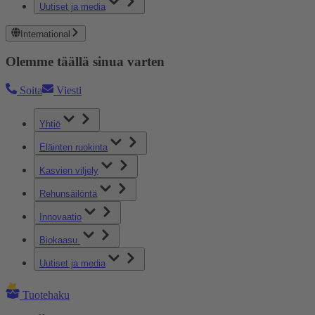
Uutiset ja media
International
Olemme täällä sinua varten
Soita
Viesti
Yhtiö
Eläinten ruokinta
Kasvien viljely
Rehunsäilöntä
Innovaatio
Biokaasu
Uutiset ja media
Tuotehaku