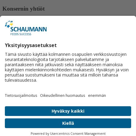
Konsernin yhtiöt
Gut Hülsenberg
ISF Schauman Forschung
Lactosan
Ligrana
Schaumann BioEnergy
Schaumann Stiftung
Tilco-Alginure
Yhteystiedot
Schaumann Finland Oy
Satulasepänkatu 12
70700 Kuopio
+358 50 462 2877
Lähetä viesti.
Sosiaalinen media
© 2026 Schaumann Finland Oy