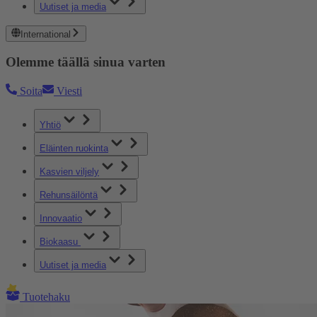
Uutiset ja media
International
Olemme täällä sinua varten
Soita
Viesti
Yhtiö
Eläinten ruokinta
Kasvien viljely
Rehunsäilöntä
Innovaatio
Biokaasu
Uutiset ja media
Tuotehaku