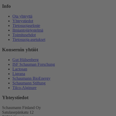
Info
Ota yhteyttä
Yhteystiedot
Tietosuojaseloste
Ilmiantojärjestelmä
Toimitusehdot
Tietosuoja-asetukset
Konsernin yhtiöt
Gut Hülsenberg
ISF Schauman Forschung
Lactosan
Ligrana
Schaumann BioEnergy
Schaumann Stiftung
Tilco-Alginure
Yhteystiedot
Schaumann Finland Oy
Satulasepänkatu 12