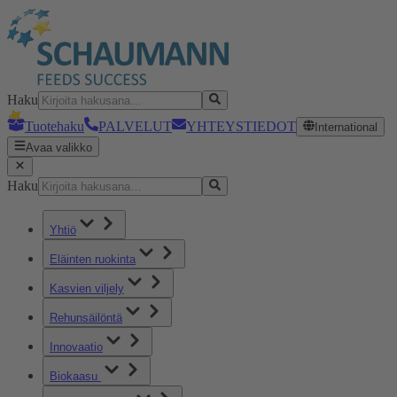
Haku
Tuotehaku
PALVELUT
YHTEYSTIEDOT
International
Avaa valikko
Haku
Yhtiö
Eläinten ruokinta
Kasvien viljely
Rehunsäilöntä
Innovaatio
Biokaasu