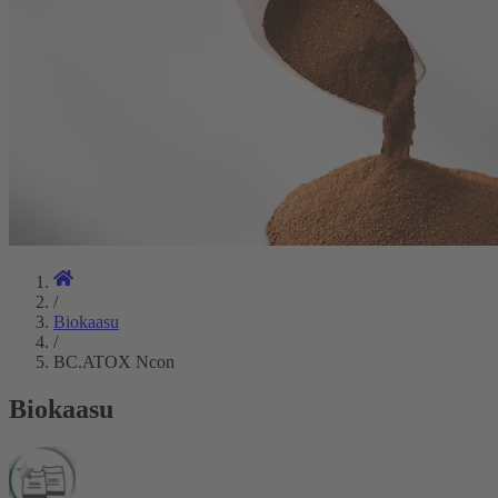
/
Biokaasu
/
BC.ATOX Ncon
Biokaasu