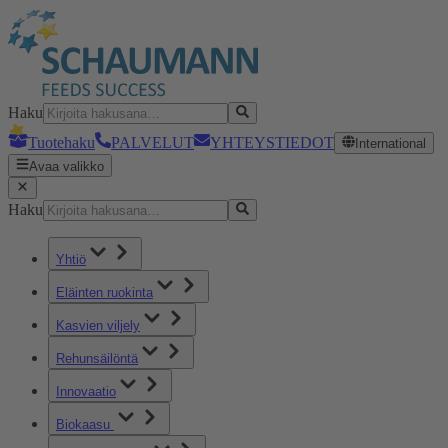
Haku
Tuotehaku
PALVELUT
YHTEYSTIEDOT
International
Avaa valikko
Haku
Yhtiö
Eläinten ruokinta
Kasvien viljely
Rehunsäilöntä
Innovaatio
Biokaasu