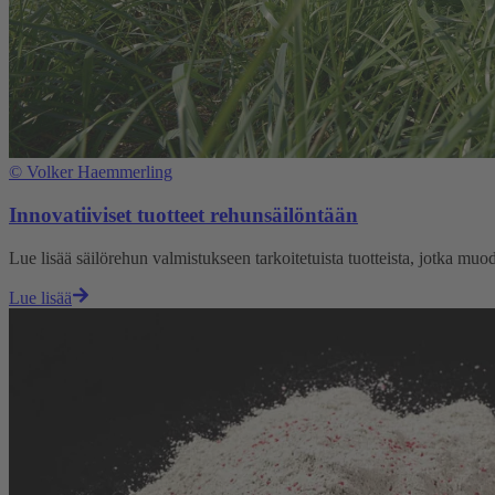
©
Volker Haemmerling
Innovatiiviset tuotteet rehunsäilöntään
Lue lisää säilörehun valmistukseen tarkoitetuista tuotteista, jotka muo
Lue lisää