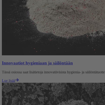
Innovaatiot hygieniaan ja säilöntään
Tässä osiossa saat lisätietoja innovatiivisista hygienia- ja säilöntätuotte
Lue lisää