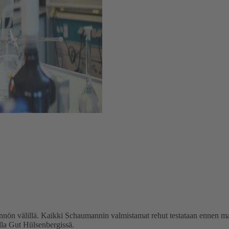
ännön välillä. Kaikki Schaumannin valmistamat rehut testataan ennen m
lla Gut Hülsenbergissä.