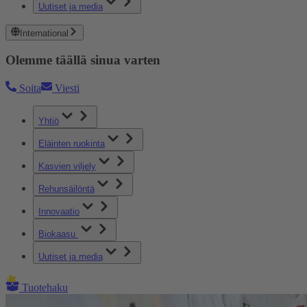
Uutiset ja media
International
Olemme täällä sinua varten
Soita
Viesti
Yhtiö
Eläinten ruokinta
Kasvien viljely
Rehunsäilöntä
Innovaatio
Biokaasu
Uutiset ja media
Tuotehaku