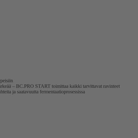
peisiin
rkeää – BC.PRO START toimittaa kaikki tarvittavat ravinteet
hteita ja saatavuutta fermentaatioprosessissa