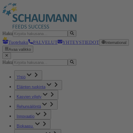
Haku
Tuotehaku
PALVELUT
YHTEYSTIEDOT
International
Avaa valikko
Haku
Yhtiö
Eläinten ruokinta
Kasvien viljely
Rehunsäilöntä
Innovaatio
Biokaasu