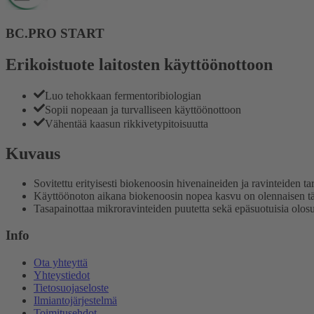
BC.PRO START
Erikoistuote laitosten käyttöönottoon
Luo tehokkaan fermentoribiologian
Sopii nopeaan ja turvalliseen käyttöönottoon
Vähentää kaasun rikkivetypitoisuutta
Kuvaus
Sovitettu erityisesti biokenoosin hivenaineiden ja ravinteiden tar
Käyttöönoton aikana biokenoosin nopea kasvu on olennaisen tä
Tasapainottaa mikroravinteiden puutetta sekä epäsuotuisia olosu
Info
Ota yhteyttä
Yhteystiedot
Tietosuojaseloste
Ilmiantojärjestelmä
Toimitusehdot