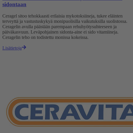
sidontaan
Ceragel sitoo tehokkaasti erilaisia mykotoksiineja, tukee eläinten
terveyttä ja vastustuskykyä monipuolisilla vaikutuksilla suolistossa.
Ceragelin avulla päästään parempaan rehuhyötysuhteeseen ja
päiväkasvuun. Leväpohjainen sidonta-aine ei sido vitamiineja.
Ceragelin teho on todistettu monissa kokeissa.
Lisätietoja