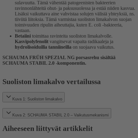
sulavuutta. Tämä vähentää patogeenisten bakteerien
ravinnonlähteitä ohut- ja paksusuolessa ja estää niiden kasvua.
Lisäksi vaikuttava aine vahvistaa solujen välisiä yhteyksiä, ns.
tiiviitä liitoksia. Tämä varmistaa suoliston limakalvon suojan
toimivuuden ripulin aiheuttajia, kuten E. coli -bakteeria,
vastaan.
Betaiini
toimittaa ravinteita suoliston limakalvolle.
Kasvipolyfenolit
vangitsevat vapaita radikaaleja ja
hydrolisoiduilla tanniineilla
on suojaava vaikutus.
SCHAUMA FRÜH SPEZIAL NG porsasrehu sisältää
SCHAUMA STABIL 2.0 -komponentin.
Suoliston limakalvo vertailussa
Kuva 1: Suoliston limakalvo
Kuva 2: SCHAUMA STABIL 2.0 – Vaikutusmekanismi
Aiheeseen liittyvät artikkelit