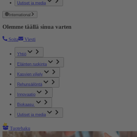
Uutiset ja media
International
Olemme täällä sinua varten
Soita
Viesti
Yhtiö
Eläinten ruokinta
Kasvien viljely
Rehunsäilöntä
Innovaatio
Biokaasu
Uutiset ja media
Tuotehaku