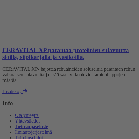
CERAVITAL XP parantaa proteiinien sulavuutta
sioilla, siipikarjalla ja vasikoilla.
CERAVITAL XP- hajottaa rehuaineiden soluseiniä parantaen rehun
valkuaisen sulavuutta ja lisää saatavilla olevien aminohappojen
määrää.
Lisätietoja
Info
Ota yhteyttä
Yhteystiedot
Tietosuojaseloste
Ilmiantojärjestelmä
Toimitusehdot