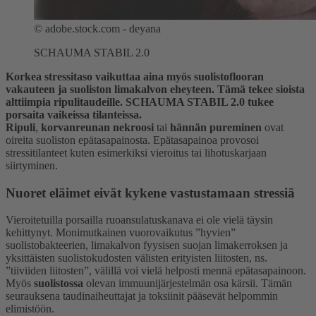
©
adobe.stock.com - deyana
SCHAUMA STABIL 2.0
Korkea stressitaso vaikuttaa aina myös suolistoflooran
vakauteen ja suoliston limakalvon eheyteen. Tämä tekee sioista
alttiimpia ripulitaudeille. SCHAUMA STABIL 2.0 tukee
porsaita vaikeissa tilanteissa.
Ripuli
,
korvanreunan nekroosi
tai
hännän pureminen
ovat
oireita suoliston epätasapainosta. Epätasapainoa provosoi
stressitilanteet kuten esimerkiksi vieroitus tai lihotuskarjaan
siirtyminen.
Nuoret eläimet eivät kykene vastustamaan stressiä
Vieroitetuilla porsailla ruoansulatuskanava ei ole vielä täysin
kehittynyt. Monimutkainen vuorovaikutus ”hyvien”
suolistobakteerien, limakalvon fyysisen suojan limakerroksen ja
yksittäisten suolistokudosten välisten erityisten liitosten, ns.
”tiiviiden liitosten”, välillä voi vielä helposti mennä epätasapainoon.
Myös
suolistossa
olevan immuunijärjestelmän osa kärsii. Tämän
seurauksena taudinaiheuttajat ja toksiinit pääsevät helpommin
elimistöön.