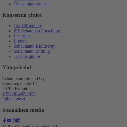
Tietosuoja-asetukset
Konsernin yhtiöt
Gut Hülsenberg
ISF Schauman Forschung
Lactosan
Ligrana
Schaumann BioEnergy
Schaumann Stiftung
Tilco-Alginure
Yhteystiedot
Schaumann Finland Oy
Satulasepänkatu 12
70700 Kuopio
+358 50 462 2877
Lähetä viesti.
Sosiaalinen media
© 2026 Schaumann Finland Oy