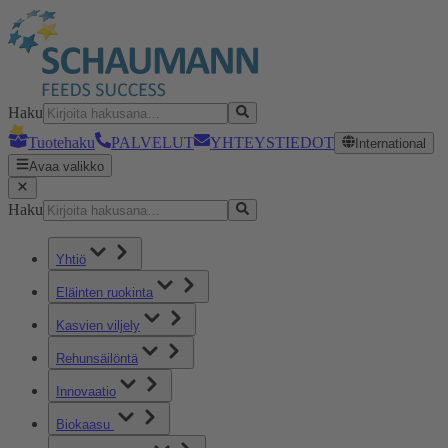
Haku
Tuotehaku
PALVELUT
YHTEYSTIEDOT
International
Avaa valikko
Haku
Yhtiö
Eläinten ruokinta
Kasvien viljely
Rehunsäilöntä
Innovaatio
Biokaasu