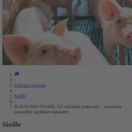
/
Eläinten ruokinta
/
Sioille
/
SCHAUMA STABIL 2.0 vaikuttaa kattavasti – varmistaa
porsaiden suoliston vakauden
Sioille