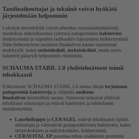
Taudinaiheuttajat ja toksiinit voivat hyökätä
järjestelmään helpommin
Lukuisat stressitekijät voivat aiheuttaa ruoansulatushäiriöitä,
muutoksia mikrofloorassa (yleensä patogeenisten
bakteerien
lisääntymistä) ja vapaiden radikaalien hajoamisen heikkenemistä.
Näin heikentyneen suoliston limakalvon kautta suuremmat
molekyylit, kuten
endotoksiinit
,
mykotoksiinit
, mutta myös
bakteerit pääsevät helpommin elimistöön.
SCHAUMA STABIL 2.0 yhdistelmätuote toimii
tehokkaasti
Erikoistuote SCHAUMA STABIL 2.0 auttaa sikoja
torjumaan
patogeenisiä bakteereja
ja ylläpitää
suoliston
limakalvon
luonnollista suojaa. Ainesosat tarjoavat yhdessä
tehokkaan solusuojan ja estävät bakteerien ja tulehdusten
muodostumista.
Lauriinihappo
ja
CERAGEL
estävät tehokkaasti ripulin
aiheuttajia ja vähentävät grampositiivisten bakteerien, kuten
streptokokkien ja stafylokokkien, lisääntymistä.
CERAVITAL XP
parantaa rehun sisältämän proteiinin