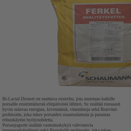
Bi-Lactal Dessert on maittava ensirehu, jota annetaan kaikille
porsaille ensimmäisestä elinpäivästä lähtien. Se sisältää runsaasti
hyvin sulavaa energiaa, kivennäisiä, vitamiineja sekä Bonvital-
probiootin, joka tukee porsaiden ruuansulatusta ja parantaa
rehunkäytön hyötysuhdetta.
Porsasjogurtti sisältää vastustuskykyä vahvistavia
immunoglobuliineja sekä Bonvital®-probiootin, joka tukee