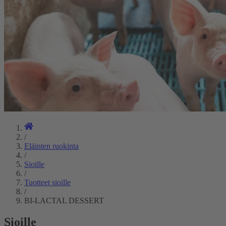
/
Eläinten ruokinta
/
Sioille
/
Tuotteet sioille
/
BI-LACTAL DESSERT
Sioille