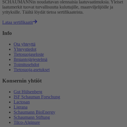
SCHAUMANNin noudattavan olennaisia laatuvaatimuksia. Yleiset
laatumerkit tuovat turvallisuutta kuluttajille, maanviljelijöille ja
yrityksille. Täältä löydät tietoa sertifikaateista.
Lataa sertifikaatit
Info
Ota yhteyttä
Yhteystiedot
Tietosuojaseloste
Ilmiantojärjestelmä
Toimitusehdot
Tietosuoja-asetukset
Konsernin yhtiöt
Gut Hülsenberg
ISF Schauman Forschung
Lactosan
Ligrana
Schaumann BioEnergy
Schaumann Stiftung
Tilco-Alginure