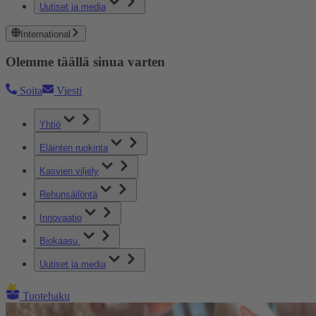
Uutiset ja media
International
Olemme täällä sinua varten
Soita
Viesti
Yhtiö
Eläinten ruokinta
Kasvien viljely
Rehunsäilöntä
Innovaatio
Biokaasu
Uutiset ja media
Tuotehaku