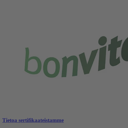
Tietoa sertifikaateistamme