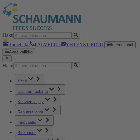
Haku
Tuotehaku
PALVELUT
YHTEYSTIEDOT
International
Avaa valikko
Haku
Yhtiö
Eläinten ruokinta
Kasvien viljely
Rehunsäilöntä
Innovaatio
Biokaasu