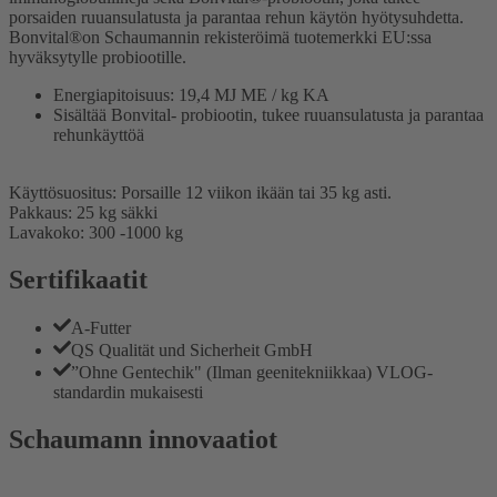
porsaiden ruuansulatusta ja parantaa rehun käytön hyötysuhdetta.
Bonvital®on Schaumannin rekisteröimä tuotemerkki EU:ssa
hyväksytylle probiootille.
Energiapitoisuus: 19,4 MJ ME / kg KA
Sisältää Bonvital- probiootin, tukee ruuansulatusta ja parantaa
rehunkäyttöä
Käyttösuositus: Porsaille 12 viikon ikään tai 35 kg asti.
Pakkaus: 25 kg säkki
Lavakoko: 300 -1000 kg
Sertifikaatit
A-Futter
QS Qualität und Sicherheit GmbH
”Ohne Gentechik" (Ilman geenitekniikkaa) VLOG-
standardin mukaisesti
Schaumann innovaatiot