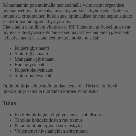
Schaumannin patentoimalla menetelmällä valmistetut orgaaniset
hivenaineet ovat korkealaatuisia glysiinikelaattiyhdisteitä. Niille on
ominaista erinomainen liukoisuus, optimaaliset hivenainepitoisuudet
sekä korkea biologinen hyötyosuus.
Clausthalin teknillinen yliopisto ja ISF Schaumann Forschung ovat
tiiviissä yhteistyössä kehittäneet seuraavat hivenaineiden glysinaatit
ja bis-lysinaatit ja saattaneet ne tuotantokelpoisiksi:
Kupari-glysinaatti
Sinkki-glysinaatti
Mangaani-glysinaatti
Rautaglycinaatti
Kupari-bis-lysinaatti
Sinkki-bis-lysinaatti
Optimointi- ja kehitystyön periaatteena oli: Tärkeää on hyvä
liukoisuus ja samalla tuotteiden korkea stabiilisuus.
Tulos
Korkein biologinen hyötyosuus ja stabiilisuus
Tehokas kohdekudosten ravitsemus
Parantunut biologinen suorituskyky
Vähentynyt hivenaineiden erittyminen