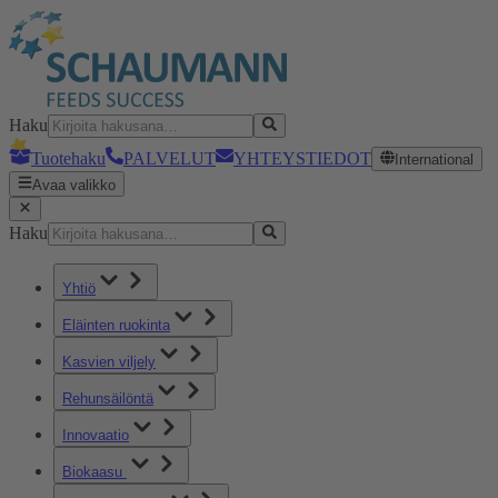
Haku
Tuotehaku
PALVELUT
YHTEYSTIEDOT
International
Avaa valikko
Haku
Yhtiö
Eläinten ruokinta
Kasvien viljely
Rehunsäilöntä
Innovaatio
Biokaasu