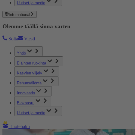
Uutiset ja media
International
Olemme täällä sinua varten
Soita
Viesti
Yhtiö
Eläinten ruokinta
Kasvien viljely
Rehunsäilöntä
Innovaatio
Biokaasu
Uutiset ja media
Tuotehaku