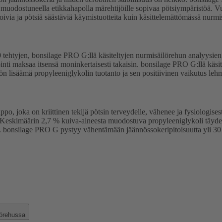
at muodostuneella etikkahapolla märehtijöille sopivaa pötsiympäristöä. 
ivia ja pötsiä säästäviä käymistuotteita kuin käsittelemättömässä nurmi
ehtyjen, bonsilage PRO G:llä käsiteltyjen nurmisäilörehun analyysien p
ti maksaa itsensä moninkertaisesti takaisin. bonsilage PRO G:llä käsite
lisäämä propyleeniglykolin tuotanto ja sen positiivinen vaikutus lehmi
ppo, joka on kriittinen tekijä pötsin terveydelle, vähenee ja fysiologis
in. Keskimäärin 2,7 % kuiva-aineesta muodostuva propyleeniglykoli täy
a. bonsilage PRO G pystyy vähentämään jäännössokeripitoisuutta yli 30 
lörehussa