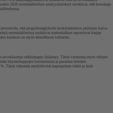
Vuoden 2020 nurmisäilörehun analyysitulokset osoittavat, että bonsilage
säilörehussa.
erusteella, että propyleeniglykolin keskimääräinen pitoisuus kuiva-
ltyä nurmisäilörehua ruokkivat maitotilalliset raportoivat karjan
en kuntoon on myös tieteellisesti todistettu.
esti arvokkaampi etikkahappo lisääntyy. Tämä varmistaa myös siilojen
dentää käymishappojen koostumusta ja parantaa lehmien
%. Tämä vähentää merkittävästi hapanpötsin riskiä ja lisää