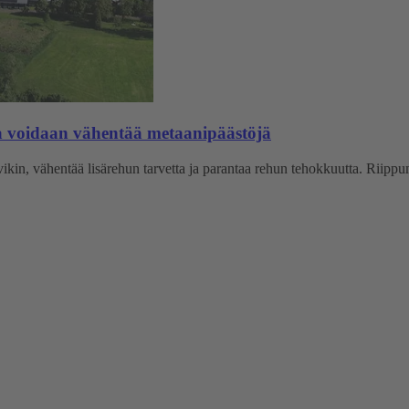
la voidaan vähentää metaanipäästöjä
kin, vähentää lisärehun tarvetta ja parantaa rehun tehokkuutta. Riippum