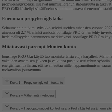
propyleeniglykoliksi, lisäävät nurmisäilörehun stabiilisuutta ja tukev
PRO G:llä käsitellyissä säilörehussa on huomattavasti enemmän stabilo
Enemmän propyleeniglykolia
Schaumannin tutkimusyksikkö selvitti useiden tuhansien vuonna 2020 t
aineessa oli 2,7 %, minkä ansiosta bonsilage PRO G:hen tehty investoin
hedelmällisyyden parantuneen merkittävästi. bonsilage PRO G:n käytön 
Mitattavasti parempi lehmien kunto
bonsilage PRO G:n käyttö tuo moninkertaisia etuja karjallesi. Maitoha
vakauden avaamisen jälkeen ja vaikuttaa positiivisesti rehun syönti
energiansaantia ilman, että se aiheuttaa niille happamoitumisen vaara
ruokavalion joustavuutta.
Kuva 1 – Propyleeniglykolin tuotanto
Kuva 2 – Vähemmän ketoosia
Kuva 3 – Happopitoisuudet kontrollissa ja Prolla käsitellyssä nurmisäi