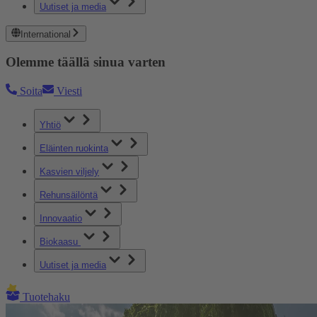
Uutiset ja media
International
Olemme täällä sinua varten
Soita
Viesti
Yhtiö
Eläinten ruokinta
Kasvien viljely
Rehunsäilöntä
Innovaatio
Biokaasu
Uutiset ja media
Tuotehaku