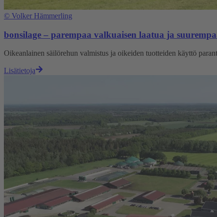
©
Volker Hämmerling
bonsilage – parempaa valkuaisen laatua ja suurempa
Oikeanlainen säilörehun valmistus ja oikeiden tuotteiden käyttö paran
Lisätietoja