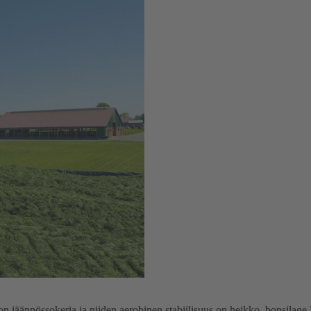
ljon jäännössokeria ja niiden aerobinen stabiilisuus on heikko. bonsil