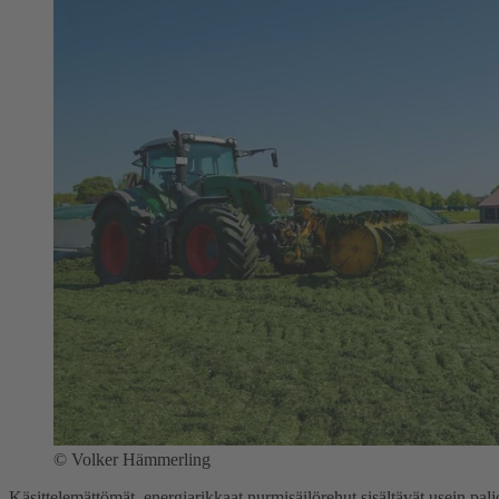
©
Volker Hämmerling
Käsittelemättömät, energiarikkaat nurmisäilörehut sisältävät usein pa