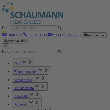
Haku
Tuotehaku
PALVELUT
YHTEYSTIEDOT
International
Avaa valikko
Haku
Yhtiö
Eläinten ruokinta
Kasvien viljely
Rehunsäilöntä
Innovaatio
Biokaasu