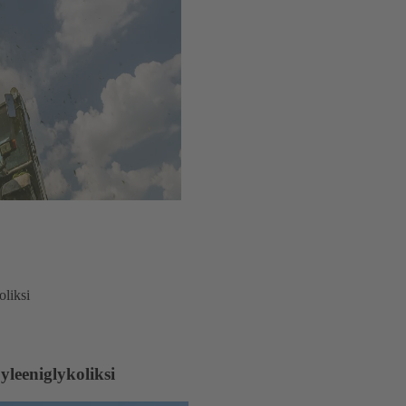
liksi
leeniglykoliksi