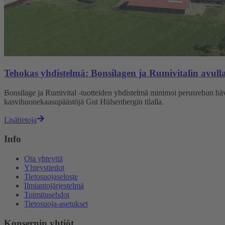
Tehokas yhdistelmä: Bonsilagen ja Rumivitalin avul
Bonsilage ja Rumivital -tuotteiden yhdistelmä minimoi perusrehun hävi
kasvihuonekaasupäästöjä Gut Hülsenbergin tilalla.
Lisätietoja
Info
Ota yhteyttä
Yhteystiedot
Tietosuojaseloste
Ilmiantojärjestelmä
Toimitusehdot
Tietosuoja-asetukset
Konsernin yhtiöt