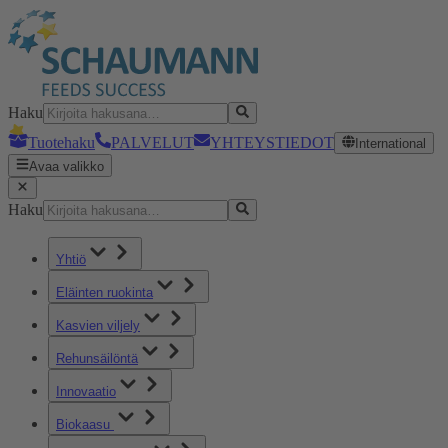
Haku
Tuotehaku
PALVELUT
YHTEYSTIEDOT
International
Avaa valikko
Haku
Yhtiö
Eläinten ruokinta
Kasvien viljely
Rehunsäilöntä
Innovaatio
Biokaasu