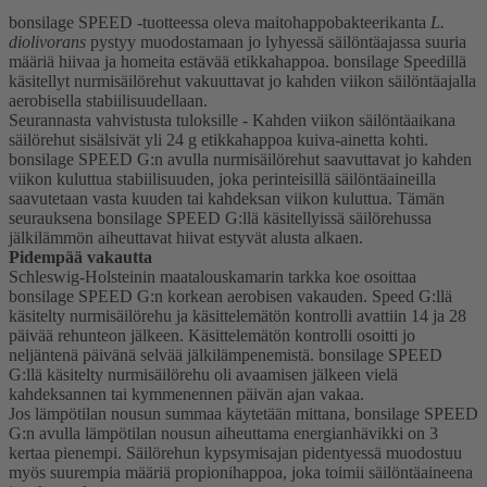
bonsilage SPEED -tuotteessa oleva maitohappobakteerikanta
L.
diolivorans
pystyy muodostamaan jo lyhyessä säilöntäajassa suuria
määriä hiivaa ja homeita estävää etikkahappoa. bonsilage Speedillä
käsitellyt nurmisäilörehut vakuuttavat jo kahden viikon säilöntäajalla
aerobisella stabiilisuudellaan.
Seurannasta vahvistusta tuloksille - Kahden viikon säilöntäaikana
säilörehut sisälsivät yli 24 g etikkahappoa kuiva-ainetta kohti.
bonsilage SPEED G:n avulla nurmisäilörehut saavuttavat jo kahden
viikon kuluttua stabiilisuuden, joka perinteisillä säilöntäaineilla
saavutetaan vasta kuuden tai kahdeksan viikon kuluttua. Tämän
seurauksena bonsilage SPEED G:llä käsitellyissä säilörehussa
jälkilämmön aiheuttavat hiivat estyvät alusta alkaen.
Pidempää vakautta
Schleswig-Holsteinin maatalouskamarin tarkka koe osoittaa
bonsilage SPEED G:n korkean aerobisen vakauden. Speed G:llä
käsitelty nurmisäilörehu ja käsittelemätön kontrolli avattiin 14 ja 28
päivää rehunteon jälkeen. Käsittelemätön kontrolli osoitti jo
neljäntenä päivänä selvää jälkilämpenemistä. bonsilage SPEED
G:llä käsitelty nurmisäilörehu oli avaamisen jälkeen vielä
kahdeksannen tai kymmenennen päivän ajan vakaa.
Jos lämpötilan nousun summaa käytetään mittana, bonsilage SPEED
G:n avulla lämpötilan nousun aiheuttama energianhävikki on 3
kertaa pienempi. Säilörehun kypsymisajan pidentyessä muodostuu
myös suurempia määriä propionihappoa, joka toimii säilöntäaineena