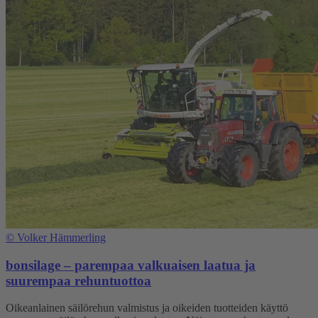
©
Volker Hämmerling
bonsilage – parempaa valkuaisen laatua ja
suurempaa rehuntuottoa
Oikeanlainen säilörehun valmistus ja oikeiden tuotteiden käyttö