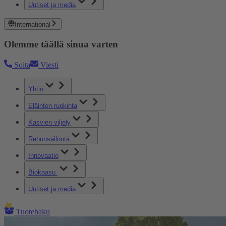
Uutiset ja media
International
Olemme täällä sinua varten
Soita
Viesti
Yhtiö
Eläinten ruokinta
Kasvien viljely
Rehunsäilöntä
Innovaatio
Biokaasu
Uutiset ja media
Tuotehaku