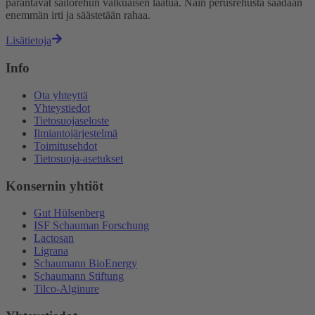
parantavat säilörehun valkuaisen laatua. Näin perusrehusta saadaan
enemmän irti ja säästetään rahaa.
Lisätietoja
Info
Ota yhteyttä
Yhteystiedot
Tietosuojaseloste
Ilmiantojärjestelmä
Toimitusehdot
Tietosuoja-asetukset
Konsernin yhtiöt
Gut Hülsenberg
ISF Schauman Forschung
Lactosan
Ligrana
Schaumann BioEnergy
Schaumann Stiftung
Tilco-Alginure