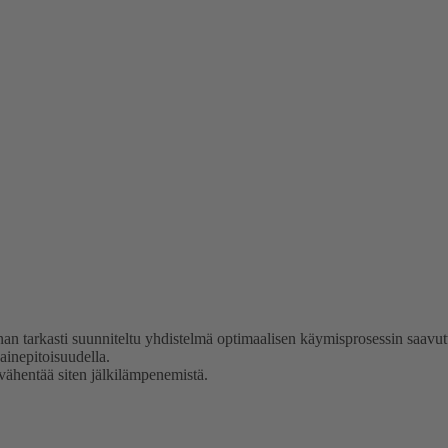
n tarkasti suunniteltu yhdistelmä optimaalisen käymisprosessin saavut
ainepitoisuudella.
vähentää siten jälkilämpenemistä.