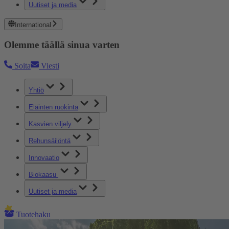
Uutiset ja media
International
Olemme täällä sinua varten
Soita
Viesti
Yhtiö
Eläinten ruokinta
Kasvien viljely
Rehunsäilöntä
Innovaatio
Biokaasu
Uutiset ja media
Tuotehaku