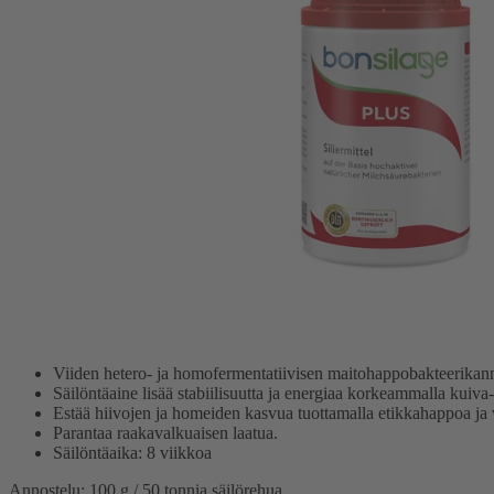
Viiden hetero- ja homofermentatiivisen maitohappobakteerikanna
Säilöntäaine lisää stabiilisuutta ja energiaa korkeammalla kuiva-
Estää hiivojen ja homeiden kasvua tuottamalla etikkahappoa ja 
Parantaa raakavalkuaisen laatua.
Säilöntäaika: 8 viikkoa
Annostelu: 100 g / 50 tonnia säilörehua.