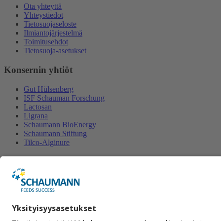
Ota yhteyttä
Yhteystiedot
Tietosuojaseloste
Ilmiantojärjestelmä
Toimitusehdot
Tietosuoja-asetukset
Konsernin yhtiöt
Gut Hülsenberg
ISF Schauman Forschung
Lactosan
Ligrana
Schaumann BioEnergy
Schaumann Stiftung
Tilco-Alginure
Yhteystiedot
Schaumann Finland Oy
Satulasepänkatu 12
70700 Kuopio
+358 50 462 2877
Lähetä viesti.