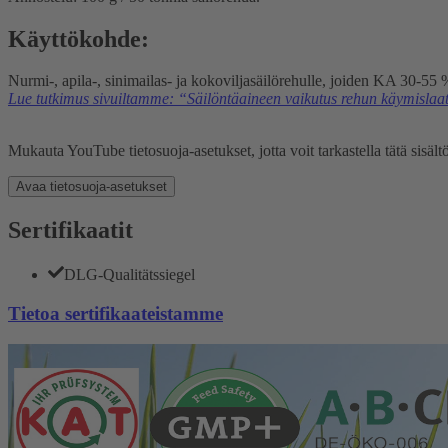
Käyttökohde:
Nurmi-, apila-, sinimailas- ja kokoviljasäilörehulle, joiden KA 30-55 %
Lue tutkimus sivuiltamme: “Säilöntäaineen vaikutus rehun käymisla
Mukauta YouTube tietosuoja-asetukset, jotta voit tarkastella tätä sisält
Avaa tietosuoja-asetukset
Sertifikaatit
DLG-Qualitätssiegel
Tietoa sertifikaateistamme