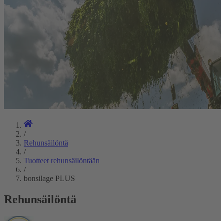
/
Rehunsäilöntä
/
Tuotteet rehunsäilöntään
/
bonsilage PLUS
Rehunsäilöntä