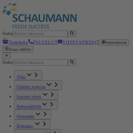
Haku
Tuotehaku
PALVELUT
YHTEYSTIEDOT
International
Avaa valikko
Haku
Yhtiö
Eläinten ruokinta
Kasvien viljely
Rehunsäilöntä
Innovaatio
Biokaasu