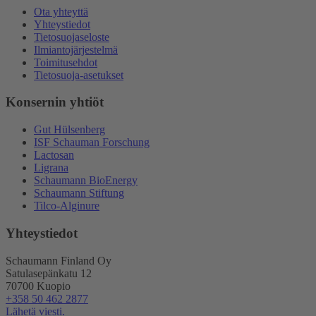
Ota yhteyttä
Yhteystiedot
Tietosuojaseloste
Ilmiantojärjestelmä
Toimitusehdot
Tietosuoja-asetukset
Konsernin yhtiöt
Gut Hülsenberg
ISF Schauman Forschung
Lactosan
Ligrana
Schaumann BioEnergy
Schaumann Stiftung
Tilco-Alginure
Yhteystiedot
Schaumann Finland Oy
Satulasepänkatu 12
70700 Kuopio
+358 50 462 2877
Lähetä viesti.