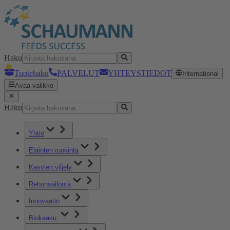
Haku
Tuotehaku
PALVELUT
YHTEYSTIEDOT
International
Avaa valikko
Haku
Yhtiö
Eläinten ruokinta
Kasvien viljely
Rehunsäilöntä
Innovaatio
Biokaasu