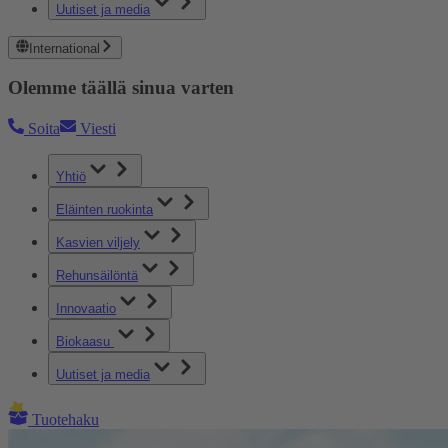
Uutiset ja media
International
Olemme täällä sinua varten
Soita
Viesti
Yhtiö
Eläinten ruokinta
Kasvien viljely
Rehunsäilöntä
Innovaatio
Biokaasu
Uutiset ja media
Tuotehaku