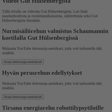
Videot Gut Hülsenbergista
Tällä sivulla on videoita Gut Hülsenbergista. Lue lisää
naudanhoidosta ja ruokintaratkaisuista, säilörehusta sekä Gut
Hülsenbergista itsestään.
Nurmisäilörehun valmistus Schaumannin
koetilalla Gut Hülsenbergissä
Mukauta YouTube tietosuoja-asetukset, jotta voit tarkastella tätä
sisältöä.
Avaa tietosuoja-asetukset
Hyvän perusrehun edellytykset
Mukauta YouTube tietosuoja-asetukset, jotta voit tarkastella tätä
sisältöä.
Avaa tietosuoja-asetukset
Tirsana energiarehu robottilypsytiloille