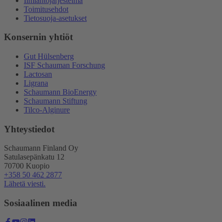
Ilmiantojärjestelmä
Toimitusehdot
Tietosuoja-asetukset
Konsernin yhtiöt
Gut Hülsenberg
ISF Schauman Forschung
Lactosan
Ligrana
Schaumann BioEnergy
Schaumann Stiftung
Tilco-Alginure
Yhteystiedot
Schaumann Finland Oy
Satulasepänkatu 12
70700 Kuopio
+358 50 462 2877
Lähetä viesti.
Sosiaalinen media