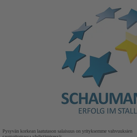
Pysyvän korkean laatutason salaisuus on yrityksemme vahvuuksien
saumattomassa yhdistämisessä: