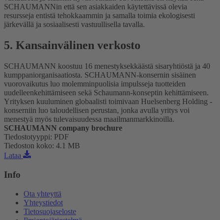
SCHAUMANNin että sen asiakkaiden käytettävissä olevia
resursseja entistä tehokkaammin ja samalla toimia ekologisesti
järkevällä ja sosiaalisesti vastuullisella tavalla.
5. Kansainvälinen verkosto
SCHAUMANN koostuu 16 menestyksekkäästä sisaryhtiöstä ja 40
kumppaniorganisaatiosta. SCHAUMANN-konsernin sisäinen
vuorovaikutus luo molemminpuolisia impulsseja tuotteiden
uudelleenkehittämiseen sekä Schaumann-konseptin kehittämiseen.
Yrityksen kuuluminen globaalisti toimivaan Huelsenberg Holding -
konserniin luo taloudellisen perustan, jonka avulla yritys voi
menestyä myös tulevaisuudessa maailmanmarkkinoilla.
SCHAUMANN company brochure
Tiedostotyyppi
:
PDF
Tiedoston koko
:
4.1 MB
Lataa
Info
Ota yhteyttä
Yhteystiedot
Tietosuojaseloste