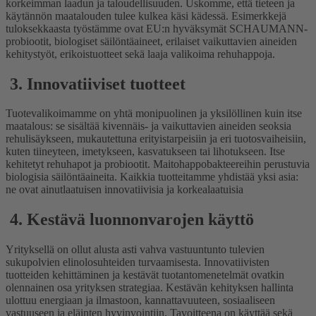
korkeimman laadun ja taloudellisuuden. Uskomme, että tieteen ja
käytännön maatalouden tulee kulkea käsi kädessä. Esimerkkejä
tuloksekkaasta työstämme ovat EU:n hyväksymät SCHAUMANN-
probiootit, biologiset säilöntäaineet, erilaiset vaikuttavien aineiden
kehitystyöt, erikoistuotteet sekä laaja valikoima rehuhappoja.
3. Innovatiiviset tuotteet
Tuotevalikoimamme on yhtä monipuolinen ja yksilöllinen kuin itse
maatalous: se sisältää kivennäis- ja vaikuttavien aineiden seoksia
rehulisäykseen, mukautettuna erityistarpeisiin ja eri tuotosvaiheisiin,
kuten tiineyteen, imetykseen, kasvatukseen tai lihotukseen. Itse
kehitetyt rehuhapot ja probiootit. Maitohappobakteereihin perustuvia
biologisia säilöntäaineita. Kaikkia tuotteitamme yhdistää yksi asia:
ne ovat ainutlaatuisen innovatiivisia ja korkealaatuisia
4. Kestävä luonnonvarojen käyttö
Yrityksellä on ollut alusta asti vahva vastuuntunto tulevien
sukupolvien elinolosuhteiden turvaamisesta. Innovatiivisten
tuotteiden kehittäminen ja kestävät tuotantomenetelmät ovatkin
olennainen osa yrityksen strategiaa. Kestävän kehityksen hallinta
ulottuu energiaan ja ilmastoon, kannattavuuteen, sosiaaliseen
vastuuseen ja eläinten hyvinvointiin. Tavoitteena on käyttää sekä