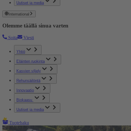
Uutiset ja media
International
Olemme täällä sinua varten
Soita
Viesti
Yhtiö
Eläinten ruokinta
Kasvien viljely
Rehunsäilöntä
Innovaatio
Biokaasu
Uutiset ja media
Tuotehaku