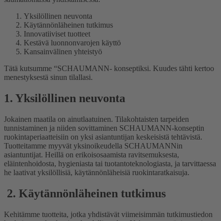
Yksilöllinen neuvonta
Käytännönläheinen tutkimus
Innovatiiviset tuotteet
Kestävä luonnonvarojen käyttö
Kansainvälinen yhteistyö
Tätä kutsumme “SCHAUMANN- konseptiksi. Kuudes tähti kertoo
menestyksestä sinun tilallasi.
1. Yksilöllinen neuvonta
Jokainen maatila on ainutlaatuinen. Tilakohtaisten tarpeiden
tunnistaminen ja niiden sovittaminen SCHAUMANN-konseptin
ruokintaperiaatteisiin on yksi asiantuntijan keskeisistä tehtävistä.
Tuotteitamme myyvät yksinoikeudella SCHAUMANNin
asiantuntijat. Heillä on erikoisosaamista ravitsemuksesta,
eläintenhoidosta, hygieniasta tai tuotantoteknologiasta, ja tarvittaessa
he laativat yksilöllisiä, käytännönläheisiä ruokintaratkaisuja.
2. Käytännönläheinen tutkimus
Kehitämme tuotteita, jotka yhdistävät viimeisimmän tutkimustiedon