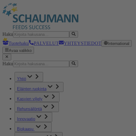
Haku
Tuotehaku
PALVELUT
YHTEYSTIEDOT
International
Avaa valikko
Haku
Yhtiö
Eläinten ruokinta
Kasvien viljely
Rehunsäilöntä
Innovaatio
Biokaasu