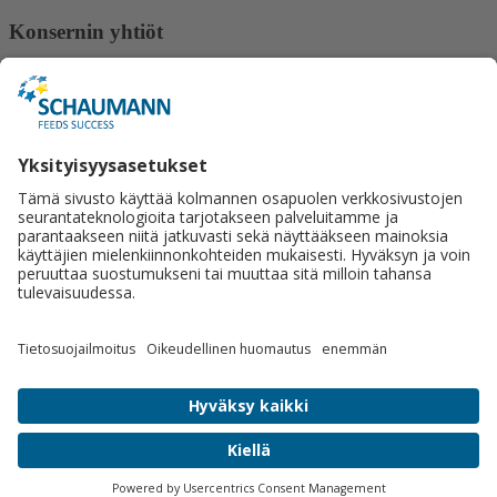
Konsernin yhtiöt
Gut Hülsenberg
ISF Schauman Forschung
Lactosan
Ligrana
Schaumann BioEnergy
Schaumann Stiftung
Tilco-Alginure
Yhteystiedot
Schaumann Finland Oy
Satulasepänkatu 12
70700 Kuopio
+358 50 462 2877
Lähetä viesti.
Sosiaalinen media
© 2026 Schaumann Finland Oy