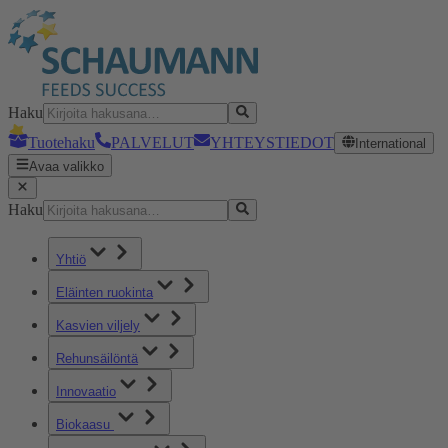
Haku
Tuotehaku
PALVELUT
YHTEYSTIEDOT
International
Avaa valikko
Haku
Yhtiö
Eläinten ruokinta
Kasvien viljely
Rehunsäilöntä
Innovaatio
Biokaasu