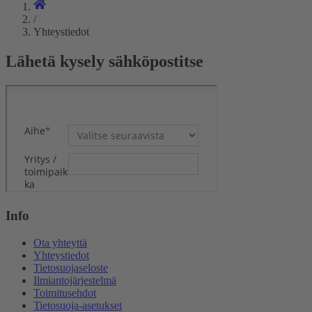
/
Yhteystiedot
Lähetä kysely sähköpostitse
Info
Ota yhteyttä
Yhteystiedot
Tietosuojaseloste
Ilmiantojärjestelmä
Toimitusehdot
Tietosuoja-asetukset