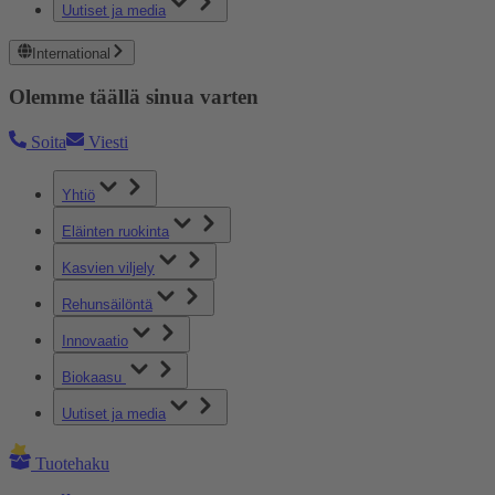
Uutiset ja media
International
Olemme täällä sinua varten
Soita
Viesti
Yhtiö
Eläinten ruokinta
Kasvien viljely
Rehunsäilöntä
Innovaatio
Biokaasu
Uutiset ja media
Tuotehaku