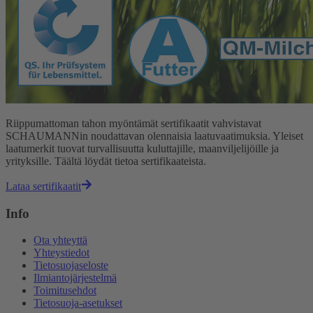
Riippumattoman tahon myöntämät sertifikaatit vahvistavat
SCHAUMANNin noudattavan olennaisia laatuvaatimuksia. Yleiset
laatumerkit tuovat turvallisuutta kuluttajille, maanviljelijöille ja
yrityksille. Täältä löydät tietoa sertifikaateista.
Lataa sertifikaatit
Info
Ota yhteyttä
Yhteystiedot
Tietosuojaseloste
Ilmiantojärjestelmä
Toimitusehdot
Tietosuoja-asetukset