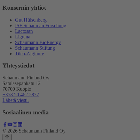
Konsernin yhtiöt
Gut Hülsenberg
ISF Schauman Forschung
Lactosan
Ligrana
Schaumann BioEnergy
Schaumann Stiftung
Tilco-Alginure
Yhteystiedot
Schaumann Finland Oy
Satulasepänkatu 12
70700 Kuopio
+358 50 462 2877
Lähetä viesti.
Sosiaalinen media
© 2026 Schaumann Finland Oy