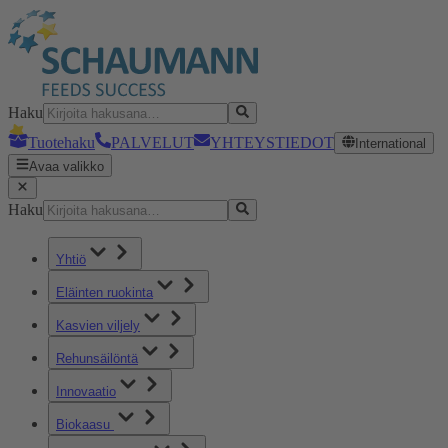
Haku
Tuotehaku
PALVELUT
YHTEYSTIEDOT
International
Avaa valikko
Haku
Yhtiö
Eläinten ruokinta
Kasvien viljely
Rehunsäilöntä
Innovaatio
Biokaasu