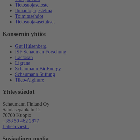
Tietosuojaseloste
Ilmiantojärjestelmä
Toimitusehdot
Tietosuoja-asetukset
Konsernin yhtiöt
Gut Hülsenberg
ISF Schauman Forschung
Lactosan
Ligrana
Schaumann BioEnergy
Schaumann Stiftung
Tilco-Alginure
Yhteystiedot
Schaumann Finland Oy
Satulasepänkatu 12
70700 Kuopio
+358 50 462 2877
Lähetä viesti.
Sosiaalinen media