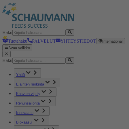
Haku
Tuotehaku
PALVELUT
YHTEYSTIEDOT
International
Avaa valikko
Haku
Yhtiö
Eläinten ruokinta
Kasvien viljely
Rehunsäilöntä
Innovaatio
Biokaasu