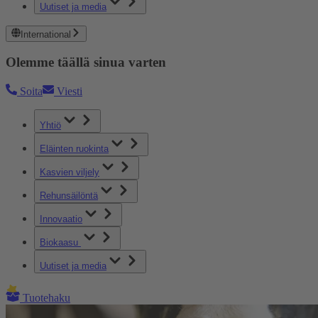
Uutiset ja media
International
Olemme täällä sinua varten
Soita
Viesti
Yhtiö
Eläinten ruokinta
Kasvien viljely
Rehunsäilöntä
Innovaatio
Biokaasu
Uutiset ja media
Tuotehaku