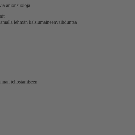
via anionsuoloja
nit
stamalla lehmän kalsiumaineenvaihduntaa
dunnan tehostamiseen