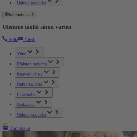
Uutiset ja media
International
Olemme täällä sinua varten
Soita
Viesti
Yhtiö
Eläinten ruokinta
Kasvien viljely
Rehunsäilöntä
Innovaatio
Biokaasu
Uutiset ja media
Tuotehaku