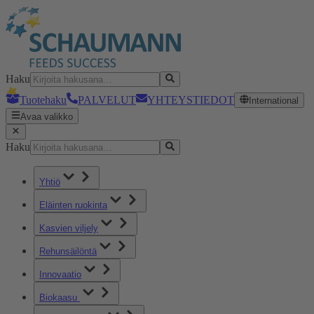
Haku
Tuotehaku
PALVELUT
YHTEYSTIEDOT
International
Avaa valikko
Haku
Yhtiö
Eläinten ruokinta
Kasvien viljely
Rehunsäilöntä
Innovaatio
Biokaasu