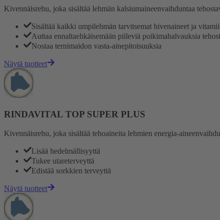
Kivennäisrehu, joka sisältää lehmän kalsiumaineenvaihduntaa tehosta
Sisältää kaikki umpilehmän tarvitsemat hivenaineet ja vitamii
Auttaa ennaltaehkäisemään piileviä poikimahalvauksia teho
Nostaa ternimaidon vasta-ainepitoisuuksia
Näytä tuotteet
RINDAVITAL TOP SUPER PLUS
Kivennäisrehu, joka sisältää tehoaineita lehmien energia-aineenvaih
Lisää hedelmällisyyttä
Tukee utareterveyttä
Edistää sorkkien terveyttä
Näytä tuotteet