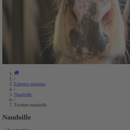
/
Eläinten ruokinta
/
Naudoille
/
Tuotteet naudoille
Naudoille