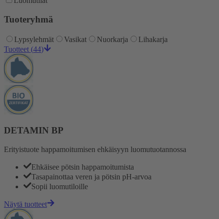
Luomutilat
Tuoteryhmä
Lypsylehmät
Vasikat
Nuorkarja
Lihakarja
Tuotteet
(
44
)
DETAMIN BP
Erityistuote happamoitumisen ehkäisyyn luomutuotannossa
Ehkäisee pötsin happamoitumista
Tasapainottaa veren ja pötsin pH-arvoa
Sopii luomutiloille
Näytä tuotteet