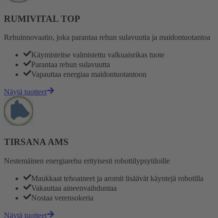
RUMIVITAL TOP
Rehuinnovaatio, joka parantaa rehun sulavuutta ja maidontuotantoa
Käymisteitse valmistettu valkuaisrikas tuote
Parantaa rehun sulavuutta
Vapauttaa energiaa maidontuotantoon
Näytä tuotteet
TIRSANA AMS
Nestemäinen energiarehu erityisesti robottilypsytiloille
Maukkaat tehoaineet ja aromit lisäävät käyntejä robotilla
Vakauttaa aineenvaihduntaa
Nostaa verensokeria
Näytä tuotteet