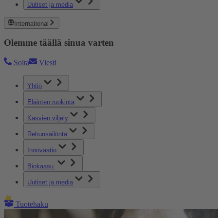
Uutiset ja media
International
Olemme täällä sinua varten
Soita
Viesti
Yhtiö
Eläinten ruokinta
Kasvien viljely
Rehunsäilöntä
Innovaatio
Biokaasu
Uutiset ja media
Tuotehaku