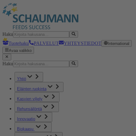
Haku
Tuotehaku
PALVELUT
YHTEYSTIEDOT
International
Avaa valikko
Haku
Yhtiö
Eläinten ruokinta
Kasvien viljely
Rehunsäilöntä
Innovaatio
Biokaasu