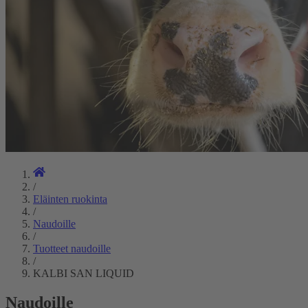
/
Eläinten ruokinta
/
Naudoille
/
Tuotteet naudoille
/
KALBI SAN LIQUID
Naudoille