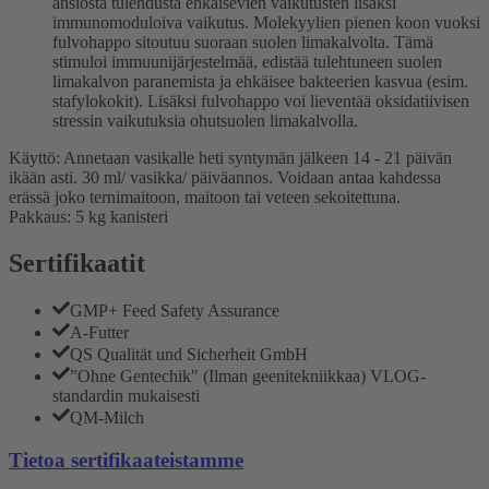
ansiosta tulehdusta ehkäisevien vaikutusten lisäksi
immunomoduloiva vaikutus. Molekyylien pienen koon vuoksi
fulvohappo sitoutuu suoraan suolen limakalvolta. Tämä
stimuloi immuunijärjestelmää, edistää tulehtuneen suolen
limakalvon paranemista ja ehkäisee bakteerien kasvua (esim.
stafylokokit). Lisäksi fulvohappo voi lieventää oksidatiivisen
stressin vaikutuksia ohutsuolen limakalvolla.
Käyttö: Annetaan vasikalle heti syntymän jälkeen 14 - 21 päivän
ikään asti. 30 ml/ vasikka/ päiväannos. Voidaan antaa kahdessa
erässä joko ternimaitoon, maitoon tai veteen sekoitettuna.
Pakkaus: 5 kg kanisteri
Sertifikaatit
GMP+ Feed Safety Assurance
A-Futter
QS Qualität und Sicherheit GmbH
”Ohne Gentechik" (Ilman geenitekniikkaa) VLOG-
standardin mukaisesti
QM-Milch
Tietoa sertifikaateistamme