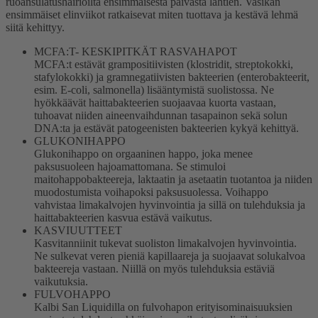
ruoansulatushäiriöiltä ensimmäisestä päivästä lähtien. Vasikan
ensimmäiset elinviikot ratkaisevat miten tuottava ja kestävä lehmä
siitä kehittyy.
MCFA:T- KESKIPITKÄT RASVAHAPOT
MCFA:t estävät grampositiivisten (klostridit, streptokokki,
stafylokokki) ja gramnegatiivisten bakteerien (enterobakteerit,
esim. E-coli, salmonella) lisääntymistä suolistossa. Ne
hyökkäävät haittabakteerien suojaavaa kuorta vastaan,
tuhoavat niiden aineenvaihdunnan tasapainon sekä solun
DNA:ta ja estävät patogeenisten bakteerien kykyä kehittyä.
GLUKONIHAPPO
Glukonihappo on orgaaninen happo, joka menee
paksusuoleen hajoamattomana. Se stimuloi
maitohappobakteereja, laktaatin ja asetaatin tuotantoa ja niiden
muodostumista voihapoksi paksusuolessa. Voihappo
vahvistaa limakalvojen hyvinvointia ja sillä on tulehduksia ja
haittabakteerien kasvua estävä vaikutus.
KASVIUUTTEET
Kasvitanniinit tukevat suoliston limakalvojen hyvinvointia.
Ne sulkevat veren pieniä kapillaareja ja suojaavat solukalvoa
bakteereja vastaan. Niillä on myös tulehduksia estäviä
vaikutuksia.
FULVOHAPPO
Kalbi San Liquidilla on fulvohapon erityisominaisuuksien