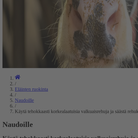
/
Eläinten ruokinta
/
Naudoille
/
Käytä tehokkaasti korkealaatuisia valkuaisrehuja ja säästä rehu
Naudoille