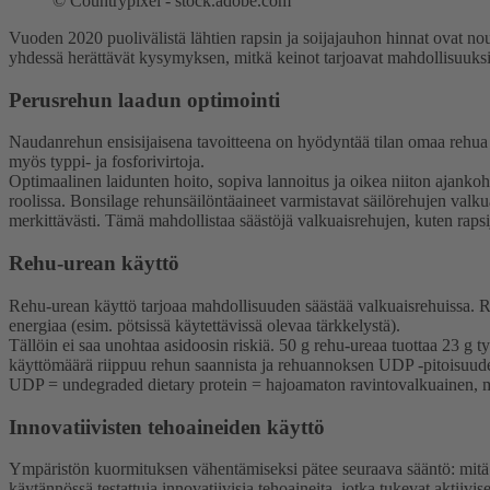
©
Countrypixel - stock.adobe.com
Vuoden 2020 puolivälistä lähtien rapsin ja soijajauhon hinnat ovat no
yhdessä herättävät kysymyksen, mitkä keinot tarjoavat mahdollisuuks
Perusrehun laadun optimointi
Naudanrehun ensisijaisena tavoitteena on hyödyntää tilan omaa rehua o
myös typpi- ja fosforivirtoja.
Optimaalinen laidunten hoito, sopiva lannoitus ja oikea niiton ajank
roolissa. Bonsilage rehunsäilöntäaineet varmistavat säilörehujen valk
merkittävästi. Tämä mahdollistaa säästöjä valkuaisrehujen, kuten raps
Rehu-urean käyttö
Rehu-urean käyttö tarjoaa mahdollisuuden säästää valkuaisrehuissa. Rehu
energiaa (esim. pötsissä käytettävissä olevaa tärkkelystä).
Tällöin ei saa unohtaa asidoosin riskiä. 50 g rehu-ureaa tuottaa 23 g
käyttömäärä riippuu rehun saannista ja rehuannoksen UDP -pitoisuud
UDP = undegraded dietary protein = hajoamaton ravintovalkuainen, mikä
Innovatiivisten tehoaineiden käyttö
Ympäristön kuormituksen vähentämiseksi pätee seuraava sääntö: mit
käytännössä testattuja innovatiivisia tehoaineita, jotka tukevat aktiivi