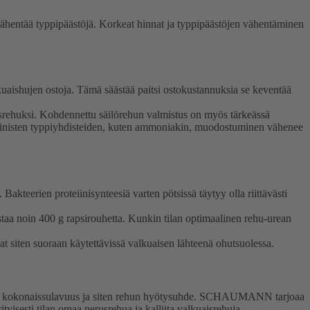
 vähentää typpipäästöjä. Korkeat hinnat ja typpipäästöjen vähentäminen
kuaishujen ostoja. Tämä säästää paitsi ostokustannuksia se keventää
rusrehuksi. Kohdennettu säilörehun valmistus on myös tärkeässä
oteiinisten typpiyhdisteiden, kuten ammoniakin, muodostuminen vähenee
akteerien proteiinisynteesiä varten pötsissä täytyy olla riittävästi
staa noin 400 g rapsirouhetta. Kunkin tilan optimaalinen rehu-urean
t siten suoraan käytettävissä valkuaisen lähteenä ohutsuolessa.
nnan kokonaissulavuus ja siten rehun hyötysuhde. SCHAUMANN tarjoaa
ityisesti tilan omaa perusrehua ja kalliita valkuaisrehuja.