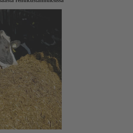
 säästä rehukustannuksissa