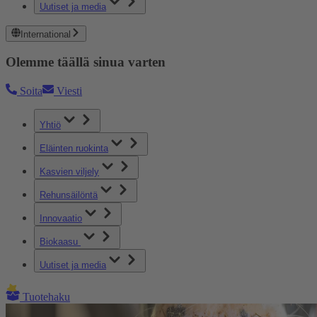
Uutiset ja media
International
Olemme täällä sinua varten
Soita
Viesti
Yhtiö
Eläinten ruokinta
Kasvien viljely
Rehunsäilöntä
Innovaatio
Biokaasu
Uutiset ja media
Tuotehaku