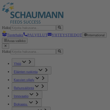
Haku
Tuotehaku
PALVELUT
YHTEYSTIEDOT
International
Avaa valikko
Haku
Yhtiö
Eläinten ruokinta
Kasvien viljely
Rehunsäilöntä
Innovaatio
Biokaasu