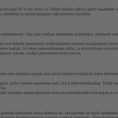
usseet jopa 50 % (ks. kuva 1). Tähän lisätään jatkuva paine maatiloille
ia säästöihin ja tehokkaampaan valkuaisrehun käyttöön.
ptimaalisesti. Vain näin voidaan minimoida lisärehujen, erityisesti val
ohta ovat tärkeitä parametreja korkealaatuisen nurmen korjaamiseksi pe
uaisen laadun. Arvokas raakavalkuainen säilyy, ja ei-toivottujen ei-pr
ijauhon ostossa. Lisäksi perusrehun tuotto kasvaa.
-urea toimittaa typpeä, jota pötsin bakteerit käyttävät typen lähteenä. B
 typpeä, josta voidaan muodostaa noin 143 g mikrobivalkuaista. Tämä va
esta.
 tarkoittaa raakavalkuaisen osaa jota pötsimikrobit eivät hajota ja ova
ä parempi bakteerien kasvu pötsissä on, sitä parempi on myös ruoki
sesti pötsin fermentaatiota ja parantavat rehun sulavuutta. Tämä koskee er