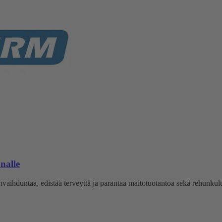
nalle
vaihduntaa, edistää terveyttä ja parantaa maitotuotantoa sekä rehunkulu