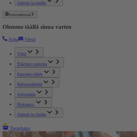
Uutiset ja media
International
Olemme täällä sinua varten
Soita
Viesti
Yhtiö
Eläinten ruokinta
Kasvien viljely
Rehunsäilöntä
Innovaatio
Biokaasu
Uutiset ja media
Tuotehaku