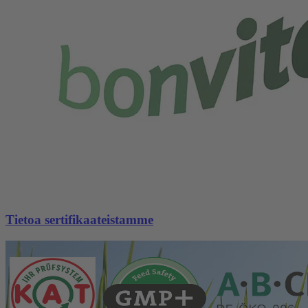
Tietoa sertifikaateistamme