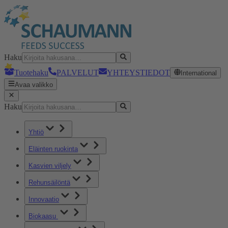
Haku
Tuotehaku
PALVELUT
YHTEYSTIEDOT
International
Avaa valikko
Haku
Yhtiö
Eläinten ruokinta
Kasvien viljely
Rehunsäilöntä
Innovaatio
Biokaasu