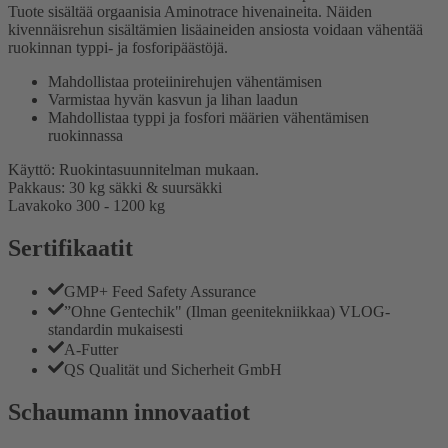
Tuote sisältää orgaanisia Aminotrace hivenaineita. Näiden
kivennäisrehun sisältämien lisäaineiden ansiosta voidaan vähentää
ruokinnan typpi- ja fosforipäästöjä.
Mahdollistaa proteiinirehujen vähentämisen
Varmistaa hyvän kasvun ja lihan laadun
Mahdollistaa typpi ja fosfori määrien vähentämisen
ruokinnassa
Käyttö: Ruokintasuunnitelman mukaan.
Pakkaus: 30 kg säkki & suursäkki
Lavakoko 300 - 1200 kg
Sertifikaatit
GMP+ Feed Safety Assurance
”Ohne Gentechik" (Ilman geenitekniikkaa) VLOG-
standardin mukaisesti
A-Futter
QS Qualität und Sicherheit GmbH
Schaumann innovaatiot