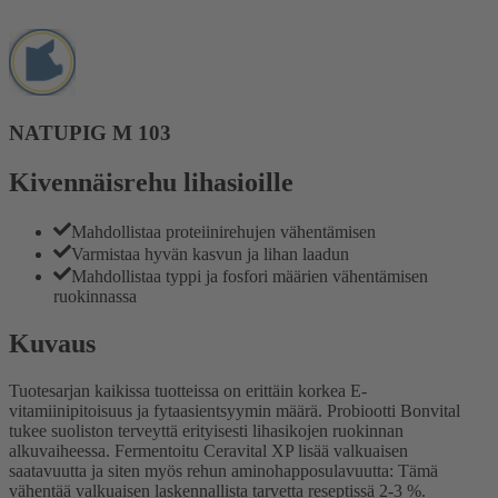
NATUPIG M 103
Kivennäisrehu lihasioille
Mahdollistaa proteiinirehujen vähentämisen
Varmistaa hyvän kasvun ja lihan laadun
Mahdollistaa typpi ja fosfori määrien vähentämisen
ruokinnassa
Kuvaus
Tuotesarjan kaikissa tuotteissa on erittäin korkea E-
vitamiinipitoisuus ja fytaasientsyymin määrä. Probiootti Bonvital
tukee suoliston terveyttä erityisesti lihasikojen ruokinnan
alkuvaiheessa. Fermentoitu Ceravital XP lisää valkuaisen
saatavuutta ja siten myös rehun aminohapposulavuutta: Tämä
vähentää valkuaisen laskennallista tarvetta reseptissä 2-3 %.