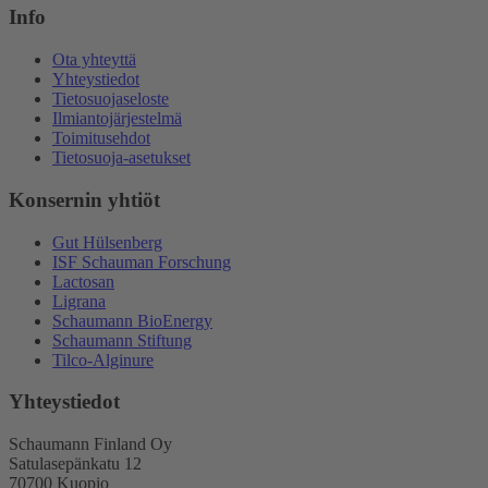
Info
Ota yhteyttä
Yhteystiedot
Tietosuojaseloste
Ilmiantojärjestelmä
Toimitusehdot
Tietosuoja-asetukset
Konsernin yhtiöt
Gut Hülsenberg
ISF Schauman Forschung
Lactosan
Ligrana
Schaumann BioEnergy
Schaumann Stiftung
Tilco-Alginure
Yhteystiedot
Schaumann Finland Oy
Satulasepänkatu 12
70700 Kuopio