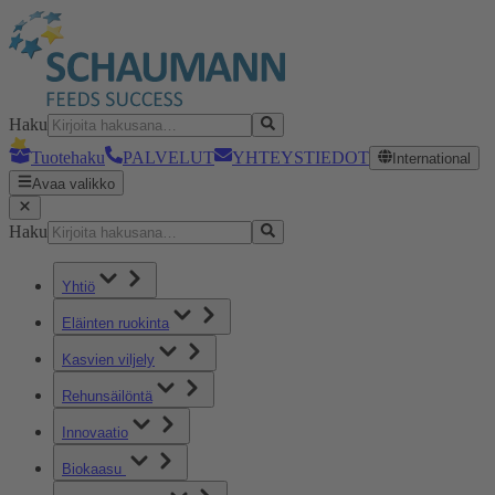
Haku
Tuotehaku
PALVELUT
YHTEYSTIEDOT
International
Avaa valikko
Haku
Yhtiö
Eläinten ruokinta
Kasvien viljely
Rehunsäilöntä
Innovaatio
Biokaasu