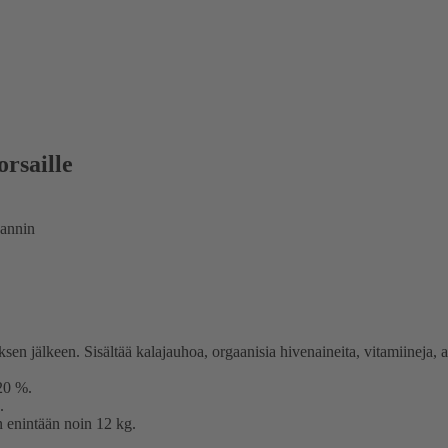
orsaille
aannin
ituksen jälkeen. Sisältää kalajauhoa, orgaanisia hivenaineita, vitamiin
,20 %.
.
on enintään noin 12 kg.