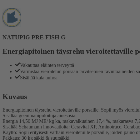
NATUPIG PRE FISH G
Energiapitoinen täysrehu vieroitettaville p
Vakauttaa eläinten terveyttä
Varmistaa vieroitetun porsaan tarvitsemien ravintoaineiden s
Sisältää kalajauhoa
Kuvaus
Energiapitoinen täysrehu vieroitettaville porsaille. Sopii myös viero
Sisältää geenimanipuloituja ainesosia.
Energia 14,50 MJ ME/ kg ka, raakavalkuainen 17,4 %, raakarasva 7
Sisältää Schaumann innovaatioita: Ceravital XP, Aminotrace, Cerabac
Käyttö: Sopii erityisesti varhain vieroitetuille porsaille, joiden paino 
Pakkaus: 30 kg säkki & suursäkki