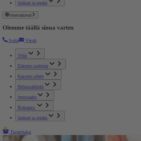
Uutiset ja media
International
Olemme täällä sinua varten
Soita
Viesti
Yhtiö
Eläinten ruokinta
Kasvien viljely
Rehunsäilöntä
Innovaatio
Biokaasu
Uutiset ja media
Tuotehaku