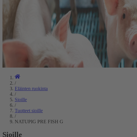
/
Eläinten ruokinta
/
Sioille
/
Tuotteet sioille
/
NATUPIG PRE FISH G
Sioille