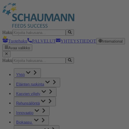
Haku
Tuotehaku
PALVELUT
YHTEYSTIEDOT
International
Avaa valikko
Haku
Yhtiö
Eläinten ruokinta
Kasvien viljely
Rehunsäilöntä
Innovaatio
Biokaasu