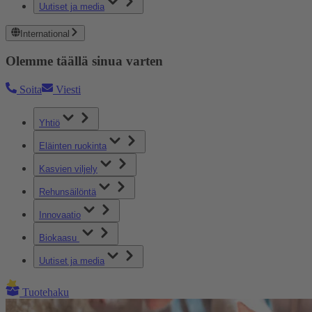
Uutiset ja media
International
Olemme täällä sinua varten
Soita
Viesti
Yhtiö
Eläinten ruokinta
Kasvien viljely
Rehunsäilöntä
Innovaatio
Biokaasu
Uutiset ja media
Tuotehaku