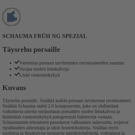
SCHAUMA FRÜH NG SPEZIAL
Täysrehu porsaille
Varmistaa porsaan tarvitsemien ravintoaineiden saannin
Suojaa suolen limakalvoja
Lisää vastustuskykyä
Kuvaus
Täysrehu porsaille. Sisältää kaikki porsaan tarvitsemat ravintoaineet.
Sisältää Schauma stabil 2.0 komponentin, joka on yhdistelmä
vaikuttavia aineita suojaamaan porsaiden suolen limakalvoa ja
lisäämään vastustuskykyä patogeenisiä bakteereja vastaan.
Schaumannin tehoaineet parantavat valkuaisen sulavuutta, torjuvat
ripulitautien aiheuttajia ja sitoo hometoksiineja. Sisältää myös
suolistoa ja limakalvoa suojaavia tanniiniyhdisteitä, voihappoa ja