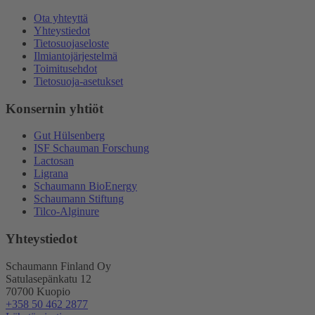
Ota yhteyttä
Yhteystiedot
Tietosuojaseloste
Ilmiantojärjestelmä
Toimitusehdot
Tietosuoja-asetukset
Konsernin yhtiöt
Gut Hülsenberg
ISF Schauman Forschung
Lactosan
Ligrana
Schaumann BioEnergy
Schaumann Stiftung
Tilco-Alginure
Yhteystiedot
Schaumann Finland Oy
Satulasepänkatu 12
70700 Kuopio
+358 50 462 2877