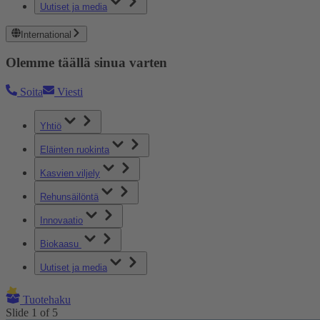
Uutiset ja media
International
Olemme täällä sinua varten
Soita
Viesti
Yhtiö
Eläinten ruokinta
Kasvien viljely
Rehunsäilöntä
Innovaatio
Biokaasu
Uutiset ja media
Tuotehaku
Slide
1
of
5