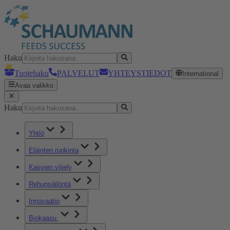
Haku
Tuotehaku
PALVELUT
YHTEYSTIEDOT
International
Avaa valikko
Haku
Yhtiö
Eläinten ruokinta
Kasvien viljely
Rehunsäilöntä
Innovaatio
Biokaasu