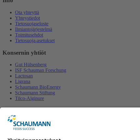
Info
Ota yhteyttä
Yhteystiedot
Tietosuojaseloste
Ilmiantojärjestelmä
Toimitusehdot
Tietosuoja-asetukset
Konsernin yhtiöt
Gut Hülsenberg
ISF Schauman Forschung
Lactosan
Ligrana
Schaumann BioEnergy
Schaumann Stiftung
Tilco-Alginure
Yhteystiedot
Schaumann Finland Oy
Satulasepänkatu 12
70700 Kuopio
+358 50 462 2877