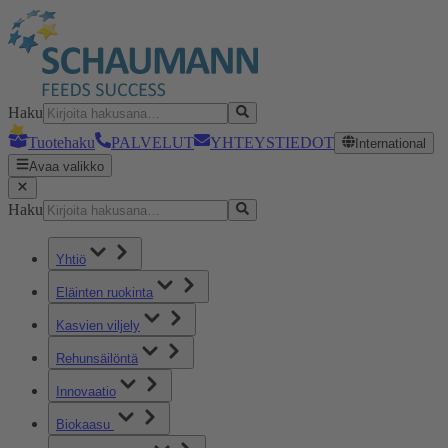
Haku
Tuotehaku
PALVELUT
YHTEYSTIEDOT
International
Avaa valikko
Haku
Yhtiö
Eläinten ruokinta
Kasvien viljely
Rehunsäilöntä
Innovaatio
Biokaasu