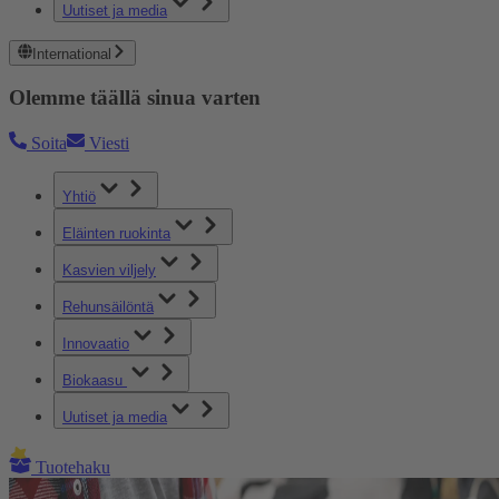
Uutiset ja media
International
Olemme täällä sinua varten
Soita
Viesti
Yhtiö
Eläinten ruokinta
Kasvien viljely
Rehunsäilöntä
Innovaatio
Biokaasu
Uutiset ja media
Tuotehaku