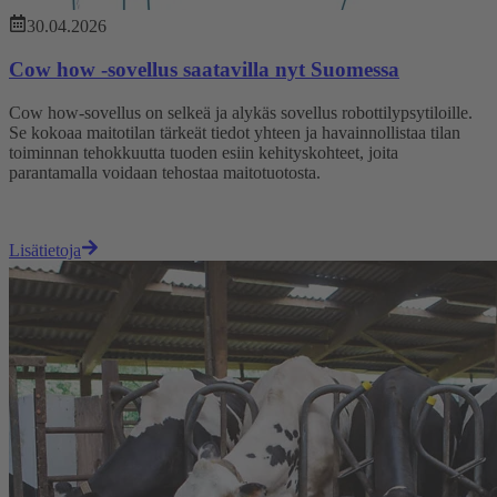
30.04.2026
Cow how -sovellus saatavilla nyt Suomessa
Cow how-sovellus on selkeä ja alykäs sovellus robottilypsytiloille.
Se kokoaa maitotilan tärkeät tiedot yhteen ja havainnollistaa tilan
toiminnan tehokkuutta tuoden esiin kehityskohteet, joita
parantamalla voidaan tehostaa maitotuotosta.
Lisätietoja