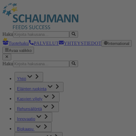
Haku
Tuotehaku
PALVELUT
YHTEYSTIEDOT
International
Avaa valikko
Haku
Yhtiö
Eläinten ruokinta
Kasvien viljely
Rehunsäilöntä
Innovaatio
Biokaasu