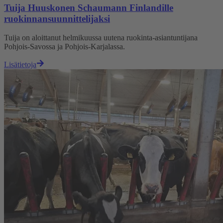
Tuija Huuskonen Schaumann Finlandille
ruokinnansuunnittelijaksi
Tuija on aloittanut helmikuussa uutena ruokinta-asiantuntijana
Pohjois-Savossa ja Pohjois-Karjalassa.
Lisätietoja