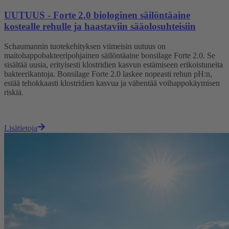
UUTUUS - Forte 2.0 biologinen säilöntäaine
kostealle rehulle ja haastaviin sääolosuhteisiin
Schaumannin tuotekehityksen viimeisin uutuus on
maitohappobakteeripohjainen säilöntäaine bonsilage Forte 2.0. Se
sisältää uusia, erityisesti klostridien kasvun estämiseen erikoistuneita
bakteerikantoja.
Bonsilage Forte 2.0 laskee nopeasti rehun pH:n,
estää tehokkaasti klostridien kasvua ja vähentää voihappokäymisen
riskiä.
Lisätietoja