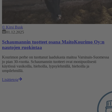
©
Kirsi Busk
01.12.2025
Schaumannin tuotteet osana MaitoKourimo Oy:n
nautojen ruokintaa
Kourimon perhe on tuottanut laadukasta maitoa Varsinais-Suomessa
jo pian 30-vuotta. Schaumannin tuotteet ovat monipuolisesti
käytössä vasikoilla, hiehoilla, lypsylehmillä, hiehoilla ja
umpilehmillä.
Lisätietoja