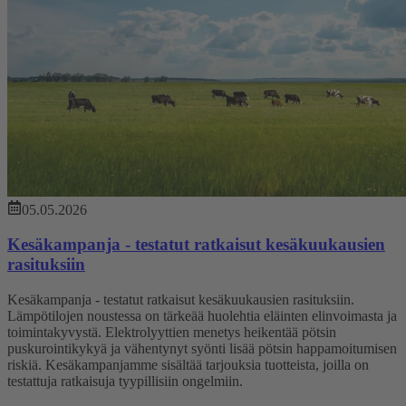
05.05.2026
Kesäkampanja - testatut ratkaisut kesäkuukausien
rasituksiin
Kesäkampanja - testatut ratkaisut kesäkuukausien rasituksiin.
Lämpötilojen noustessa on tärkeää huolehtia eläinten elinvoimasta ja
toimintakyvystä. Elektrolyyttien menetys heikentää pötsin
puskurointikykyä ja vähentynyt syönti lisää pötsin happamoitumisen
riskiä. Kesäkampanjamme sisältää tarjouksia tuotteista, joilla on
testattuja ratkaisuja tyypillisiin ongelmiin.