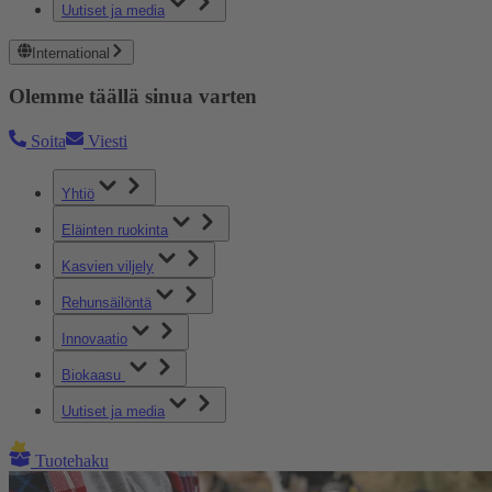
Uutiset ja media
International
Olemme täällä sinua varten
Soita
Viesti
Yhtiö
Eläinten ruokinta
Kasvien viljely
Rehunsäilöntä
Innovaatio
Biokaasu
Uutiset ja media
Tuotehaku