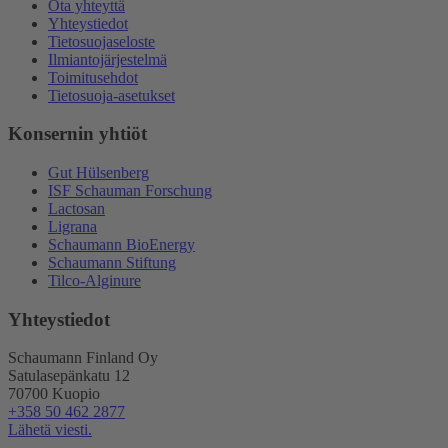
Ota yhteyttä
Yhteystiedot
Tietosuojaseloste
Ilmiantojärjestelmä
Toimitusehdot
Tietosuoja-asetukset
Konsernin yhtiöt
Gut Hülsenberg
ISF Schauman Forschung
Lactosan
Ligrana
Schaumann BioEnergy
Schaumann Stiftung
Tilco-Alginure
Yhteystiedot
Schaumann Finland Oy
Satulasepänkatu 12
70700 Kuopio
+358 50 462 2877
Lähetä viesti.