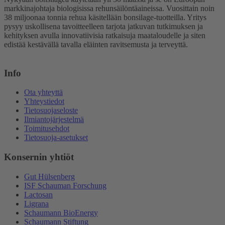
markkinajohtaja biologisissa rehunsäilöntäaineissa. Vuosittain noin
38 miljoonaa tonnia rehua käsitellään bonsilage-tuotteilla. Yritys
pysyy uskollisena tavoitteelleen tarjota jatkuvan tutkimuksen ja
kehityksen avulla innovatiivisia ratkaisuja maataloudelle ja siten
edistää kestävällä tavalla eläinten ravitsemusta ja terveyttä.
Info
Ota yhteyttä
Yhteystiedot
Tietosuojaseloste
Ilmiantojärjestelmä
Toimitusehdot
Tietosuoja-asetukset
Konsernin yhtiöt
Gut Hülsenberg
ISF Schauman Forschung
Lactosan
Ligrana
Schaumann BioEnergy
Schaumann Stiftung