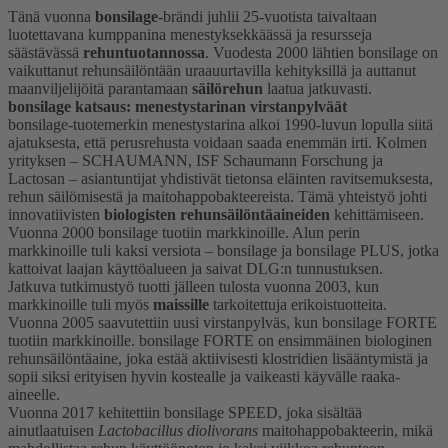
Tänä vuonna
bonsilage
-brändi juhlii 25-vuotista taivaltaan
luotettavana kumppanina menestyksekkäässä ja resursseja
säästävässä
rehuntuotannossa
. Vuodesta 2000 lähtien bonsilage on
vaikuttanut rehunsäilöntään uraauurtavilla kehityksillä ja auttanut
maanviljelijöitä parantamaan
säilörehun
laatua jatkuvasti.
bonsilage katsaus: menestystarinan virstanpylväät
bonsilage-tuotemerkin menestystarina alkoi 1990-luvun lopulla siitä
ajatuksesta, että perusrehusta voidaan saada enemmän irti. Kolmen
yrityksen – SCHAUMANN, ISF Schaumann Forschung ja
Lactosan – asiantuntijat yhdistivät tietonsa eläinten ravitsemuksesta,
rehun säilömisestä ja maitohappobakteereista. Tämä yhteistyö johti
innovatiivisten
biologisten rehunsäilöntäaineiden
kehittämiseen.
Vuonna 2000 bonsilage tuotiin markkinoille. Alun perin
markkinoille tuli kaksi versiota – bonsilage ja bonsilage PLUS, jotka
kattoivat laajan käyttöalueen ja saivat DLG:n tunnustuksen.
Jatkuva tutkimustyö tuotti jälleen tulosta vuonna 2003, kun
markkinoille tuli myös
maissille
tarkoitettuja erikoistuotteita.
Vuonna 2005 saavutettiin uusi virstanpylväs, kun bonsilage FORTE
tuotiin markkinoille. bonsilage FORTE on ensimmäinen biologinen
rehunsäilöntäaine, joka estää aktiivisesti klostridien lisääntymistä ja
sopii siksi erityisen hyvin kostealle ja vaikeasti käyvälle raaka-
aineelle.
Vuonna 2017 kehitettiin bonsilage SPEED, joka sisältää
ainutlaatuisen
Lactobacillus diolivorans
maitohappobakteerin, mikä