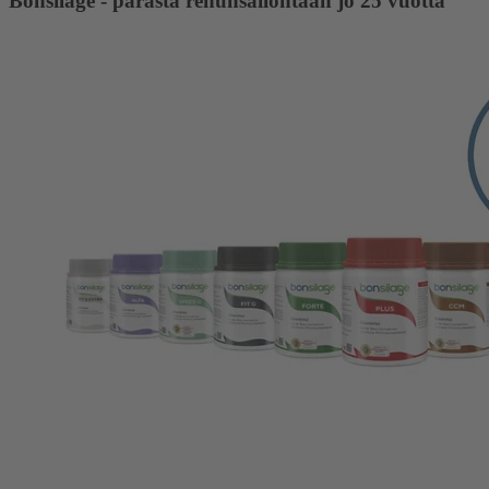
Bonsilage - parasta rehunsäilöntään jo 25 vuotta