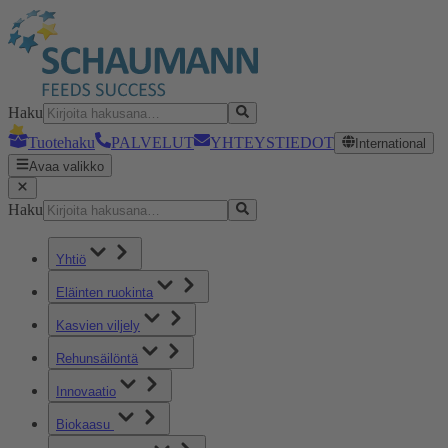
Haku
Tuotehaku
PALVELUT
YHTEYSTIEDOT
International
Avaa valikko
Haku
Yhtiö
Eläinten ruokinta
Kasvien viljely
Rehunsäilöntä
Innovaatio
Biokaasu