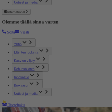
Uutiset ja media
International
Olemme täällä sinua varten
Soita
Viesti
Yhtiö
Eläinten ruokinta
Kasvien viljely
Rehunsäilöntä
Innovaatio
Biokaasu
Uutiset ja media
Tuotehaku