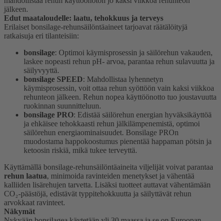
mahdollistaa rehun käyttöönoton jo kaksi viikkoa rehunteon
jälkeen.
Edut maataloudelle: laatu, tehokkuus ja terveys
Erilaiset bonsilage-rehunsäilöntäaineet tarjoavat räätälöityjä
ratkaisuja eri tilanteisiin:
bonsilage
: Optimoi käymisprosessin ja säilörehun vakauden,
laskee nopeasti rehun pH- arvoa, parantaa rehun sulavuutta ja
säilyvyyttä.
bonsilage SPEED
: Mahdollistaa lyhennetyn
käymisprosessin, voit ottaa
rehun syöttöön vain kaksi viikkoa
rehunteon jälkeen
. Rehun nopea käyttöönotto tuo joustavuutta
ruokinnan suunnitteluun.
bonsilage PRO
:
Edistää säilörehun energian hyväksikäyttöä
ja ehkäisee tehokkaasti rehun jälkilämpenemistä
, optimoi
säilörehun energiaominaisuudet. Bonsilage PROn
muodostama happokoostumus pienentää happaman pötsin ja
ketoosin riskiä
, mikä tukee terveyttä.
Käyttämällä bonsilage-rehunsäilöntäaineita viljelijät voivat parantaa
rehun laatua
, minimoida ravinteiden menetykset ja vähentää
kalliiden lisärehujen tarvetta. Lisäksi tuotteet auttavat vähentämään
CO₂-päästöjä, edistävät typpitehokkuutta ja säilyttävät rehun
arvokkaat ravinteet.
Näkymät
Nykyään bonsilagea käytetään yli 30 maassa ja se on Euroopan