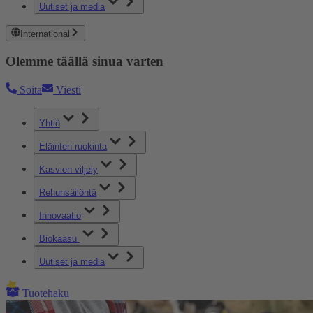
Uutiset ja media
International
Olemme täällä sinua varten
Soita
Viesti
Yhtiö
Eläinten ruokinta
Kasvien viljely
Rehunsäilöntä
Innovaatio
Biokaasu
Uutiset ja media
Tuotehaku