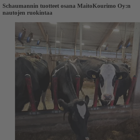
Schaumannin tuotteet osana MaitoKourimo Oy:n
nautojen ruokintaa