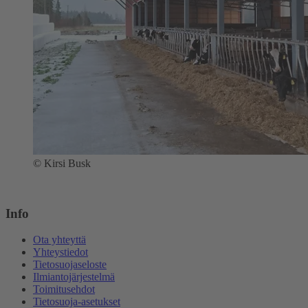
©
Kirsi Busk
Info
Ota yhteyttä
Yhteystiedot
Tietosuojaseloste
Ilmiantojärjestelmä
Toimitusehdot
Tietosuoja-asetukset