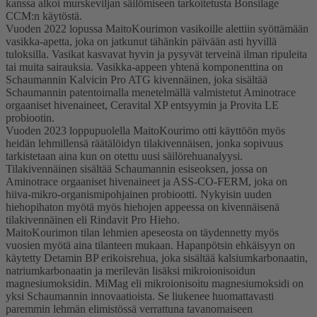
kanssa alkoi murskeviljan säilömiseen tarkoitetusta Bonsilage
CCM:n käytöstä.
Vuoden 2022 lopussa MaitoKourimon vasikoille alettiin syöttämään
vasikka-apetta, joka on jatkunut tähänkin päivään asti hyvillä
tuloksilla. Vasikat kasvavat hyvin ja pysyvät terveinä ilman ripuleita
tai muita sairauksia. Vasikka-appeen yhtenä komponenttina on
Schaumannin Kalvicin Pro ATG kivennäinen, joka sisältää
Schaumannin patentoimalla menetelmällä valmistetut Aminotrace
orgaaniset hivenaineet, Ceravital XP entsyymin ja Provita LE
probiootin.
Vuoden 2023 loppupuolella MaitoKourimo otti käyttöön myös
heidän lehmillensä räätälöidyn tilakivennäisen, jonka sopivuus
tarkistetaan aina kun on otettu uusi säilörehuanalyysi.
Tilakivennäinen sisältää Schaumannin esiseoksen, jossa on
Aminotrace orgaaniset hivenaineet ja ASS-CO-FERM, joka on
hiiva-mikro-organismipohjainen probiootti. Nykyisin uuden
hiehopihaton myötä myös hiehojen appeessa on kivennäisenä
tilakivennäinen eli Rindavit Pro Hieho.
MaitoKourimon tilan lehmien apeseosta on täydennetty myös
vuosien myötä aina tilanteen mukaan. Hapanpötsin ehkäisyyn on
käytetty Detamin BP erikoisrehua, joka sisältää kalsiumkarbonaatin,
natriumkarbonaatin ja merilevän lisäksi mikroionisoidun
magnesiumoksidin. MiMag eli mikroionisoitu magnesiumoksidi on
yksi Schaumannin innovaatioista. Se liukenee huomattavasti
paremmin lehmän elimistössä verrattuna tavanomaiseen