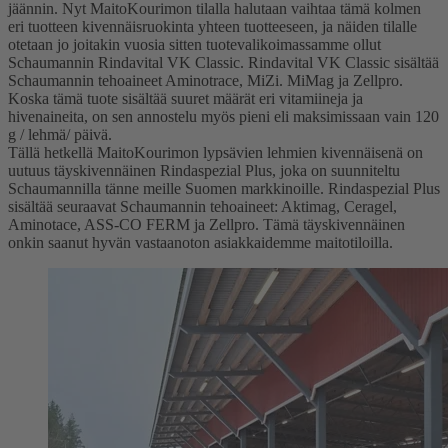
jäännin. Nyt MaitoKourimon tilalla halutaan vaihtaa tämä kolmen
eri tuotteen kivennäisruokinta yhteen tuotteeseen, ja näiden tilalle
otetaan jo joitakin vuosia sitten tuotevalikoimassamme ollut
Schaumannin Rindavital VK Classic. Rindavital VK Classic sisältää
Schaumannin tehoaineet Aminotrace, MiZi. MiMag ja Zellpro.
Koska tämä tuote sisältää suuret määrät eri vitamiineja ja
hivenaineita, on sen annostelu myös pieni eli maksimissaan vain 120
g / lehmä/ päivä.
Tällä hetkellä MaitoKourimon lypsävien lehmien kivennäisenä on
uutuus täyskivennäinen Rindaspezial Plus, joka on suunniteltu
Schaumannilla tänne meille Suomen markkinoille. Rindaspezial Plus
sisältää seuraavat Schaumannin tehoaineet: Aktimag, Ceragel,
Aminotace, ASS-CO FERM ja Zellpro. Tämä täyskivennäinen
onkin saanut hyvän vastaanoton asiakkaidemme maitotiloilla.