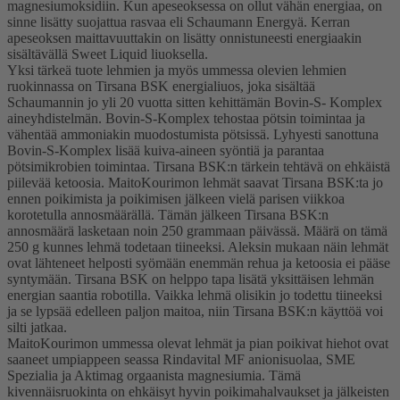
magnesiumoksidiin. Kun apeseoksessa on ollut vähän energiaa, on
sinne lisätty suojattua rasvaa eli Schaumann Energyä. Kerran
apeseoksen maittavuuttakin on lisätty onnistuneesti energiaakin
sisältävällä Sweet Liquid liuoksella.
Yksi tärkeä tuote lehmien ja myös ummessa olevien lehmien
ruokinnassa on Tirsana BSK energialiuos, joka sisältää
Schaumannin jo yli 20 vuotta sitten kehittämän Bovin-S- Komplex
aineyhdistelmän. Bovin-S-Komplex tehostaa pötsin toimintaa ja
vähentää ammoniakin muodostumista pötsissä. Lyhyesti sanottuna
Bovin-S-Komplex lisää kuiva-aineen syöntiä ja parantaa
pötsimikrobien toimintaa. Tirsana BSK:n tärkein tehtävä on ehkäistä
piilevää ketoosia. MaitoKourimon lehmät saavat Tirsana BSK:ta jo
ennen poikimista ja poikimisen jälkeen vielä parisen viikkoa
korotetulla annosmäärällä. Tämän jälkeen Tirsana BSK:n
annosmäärä lasketaan noin 250 grammaan päivässä. Määrä on tämä
250 g kunnes lehmä todetaan tiineeksi. Aleksin mukaan näin lehmät
ovat lähteneet helposti syömään enemmän rehua ja ketoosia ei pääse
syntymään. Tirsana BSK on helppo tapa lisätä yksittäisen lehmän
energian saantia robotilla. Vaikka lehmä olisikin jo todettu tiineeksi
ja se lypsää edelleen paljon maitoa, niin Tirsana BSK:n käyttöä voi
silti jatkaa.
MaitoKourimon ummessa olevat lehmät ja pian poikivat hiehot ovat
saaneet umpiappeen seassa Rindavital MF anionisuolaa, SME
Spezialia ja Aktimag orgaanista magnesiumia. Tämä
kivennäisruokinta on ehkäisyt hyvin poikimahalvaukset ja jälkeisten