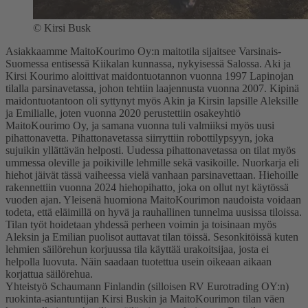
©
Kirsi Busk
Asiakkaamme MaitoKourimo Oy:n maitotila sijaitsee Varsinais-
Suomessa entisessä Kiikalan kunnassa, nykyisessä Salossa. Aki ja
Kirsi Kourimo aloittivat maidontuotannon vuonna 1997 Lapinojan
tilalla parsinavetassa, johon tehtiin laajennusta vuonna 2007. Kipinä
maidontuotantoon oli syttynyt myös Akin ja Kirsin lapsille Aleksille
ja Emilialle, joten vuonna 2020 perustettiin osakeyhtiö
MaitoKourimo Oy, ja samana vuonna tuli valmiiksi myös uusi
pihattonavetta. Pihattonavetassa siirryttiin robottilypsyyn, joka
sujuikin yllättävän helposti. Uudessa pihattonavetassa on tilat myös
ummessa oleville ja poikiville lehmille sekä vasikoille. Nuorkarja eli
hiehot jäivät tässä vaiheessa vielä vanhaan parsinavettaan. Hiehoille
rakennettiin vuonna 2024 hiehopihatto, joka on ollut nyt käytössä
vuoden ajan. Yleisenä huomiona MaitoKourimon naudoista voidaan
todeta, että eläimillä on hyvä ja rauhallinen tunnelma uusissa tiloissa.
Tilan työt hoidetaan yhdessä perheen voimin ja toisinaan myös
Aleksin ja Emilian puolisot auttavat tilan töissä. Sesonkitöissä kuten
lehmien säilörehun korjuussa tila käyttää urakoitsijaa, josta ei
helpolla luovuta. Näin saadaan tuotettua usein oikeaan aikaan
korjattua säilörehua.
Yhteistyö Schaumann Finlandin (silloisen RV Eurotrading OY:n)
ruokinta-asiantuntijan Kirsi Buskin ja MaitoKourimon tilan väen