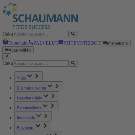
Haku
Tuotehaku
PALVELUT
YHTEYSTIEDOT
International
Avaa valikko
Haku
Yhtiö
Eläinten ruokinta
Kasvien viljely
Rehunsäilöntä
Innovaatio
Biokaasu