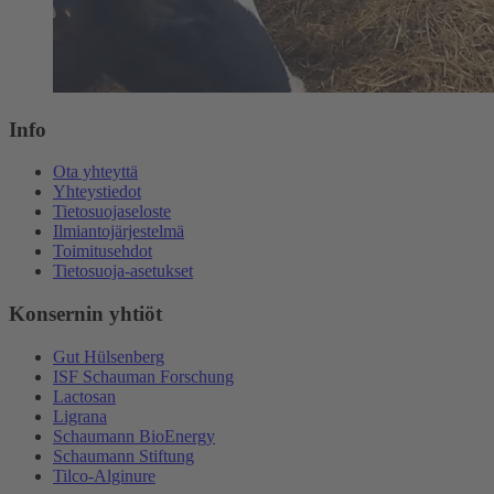
Info
Ota yhteyttä
Yhteystiedot
Tietosuojaseloste
Ilmiantojärjestelmä
Toimitusehdot
Tietosuoja-asetukset
Konsernin yhtiöt
Gut Hülsenberg
ISF Schauman Forschung
Lactosan
Ligrana
Schaumann BioEnergy
Schaumann Stiftung
Tilco-Alginure