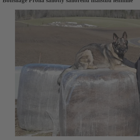
Bonsilage Prolla säilötty säilörehu maistuu lehmille