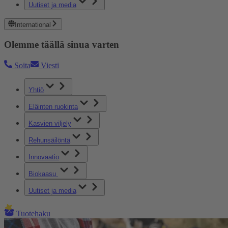
Uutiset ja media
International
Olemme täällä sinua varten
Soita
Viesti
Yhtiö
Eläinten ruokinta
Kasvien viljely
Rehunsäilöntä
Innovaatio
Biokaasu
Uutiset ja media
Tuotehaku