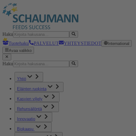
Haku
Tuotehaku
PALVELUT
YHTEYSTIEDOT
International
Avaa valikko
Haku
Yhtiö
Eläinten ruokinta
Kasvien viljely
Rehunsäilöntä
Innovaatio
Biokaasu