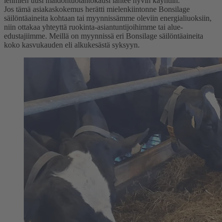
lehmien uusi maidontuotantokausi lähtee hyvin käyntiin.
Jos tämä asiakaskokemus herätti mielenkiintonne Bonsilage
säilöntäaineita kohtaan tai myynnissämme oleviin energialiuoksiin,
niin ottakaa yhteyttä ruokinta-asiantuntijoihimme tai alue-
edustajiimme. Meillä on myynnissä eri Bonsilage säilöntäaineita
koko kasvukauden eli alkukesästä syksyyn.