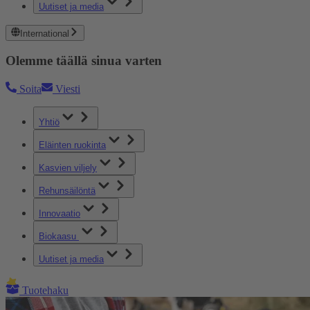
Uutiset ja media
International
Olemme täällä sinua varten
Soita
Viesti
Yhtiö
Eläinten ruokinta
Kasvien viljely
Rehunsäilöntä
Innovaatio
Biokaasu
Uutiset ja media
Tuotehaku