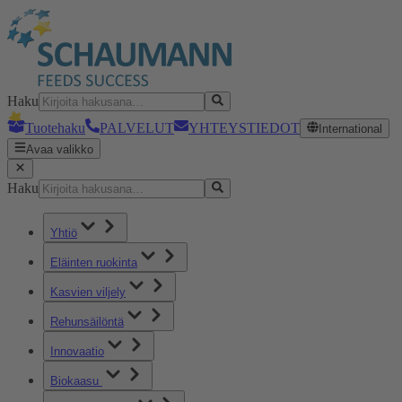
Haku
Tuotehaku
PALVELUT
YHTEYSTIEDOT
International
Avaa valikko
Haku
Yhtiö
Eläinten ruokinta
Kasvien viljely
Rehunsäilöntä
Innovaatio
Biokaasu