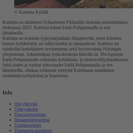
©
Katriina Kytölä
Katriina on aloittanut Schaumann Finlandin ruokinta-asiantuntijana
elokuussa 2025. Katriina toimii Etelä-Pohjanmaalla ja sen
lähialueilla.
Katriina on kotoisin lypsykarjatilalta Jalasjärveltä, joten lehmien
kanssa työskentely on tullut tutuksi jo lapsuudesta. Katriina on
opiskellut kotieläinten ravitsemusta sekä hyvinvointia Helsingin
yliopistossa. Aikaisempaa työkokemusta hänellä on ProAgriasta
Etelä-Pohjanmaalta erilaisista kehittämis- ja tiedonvälityshankkeista.
Sekä uudet ja vanhat tuttavuudet Etelä-Pohjanmaalla ja sen
lähialueilla, ottakaa rohkeasti yhteyttä Katriinaan maatilanne
ruokintakysymyksissä ja haasteissa.
Info
Ota yhteyttä
Yhteystiedot
Tietosuojaseloste
Ilmiantojärjestelmä
Toimitusehdot
Tietosuoja-asetukset