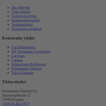
Ota yhteyttä
Yhteystiedot
Tietosuojaseloste
Ilmiantojärjestelmä
Toimitusehdot
Tietosuoja-asetukset
Konsernin yhtiöt
Gut Hülsenberg
ISF Schauman Forschung
Lactosan
Ligrana
Schaumann BioEnergy
Schaumann Stiftung
Tilco-Alginure
Yhteystiedot
Schaumann Finland Oy
Satulasepänkatu 12
70700 Kuopio
+358 50 462 2877