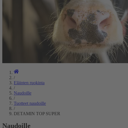
/
Eläinten ruokinta
/
Naudoille
/
Tuotteet naudoille
/
DETAMIN TOP SUPER
Naudoille