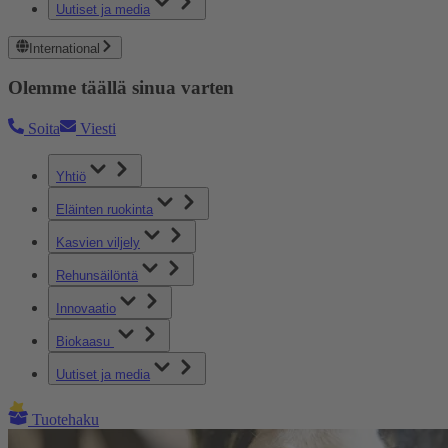
Uutiset ja media
International
Olemme täällä sinua varten
Soita
Viesti
Yhtiö
Eläinten ruokinta
Kasvien viljely
Rehunsäilöntä
Innovaatio
Biokaasu
Uutiset ja media
Tuotehaku