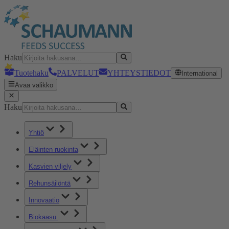
Haku
Tuotehaku
PALVELUT
YHTEYSTIEDOT
International
Avaa valikko
Haku
Yhtiö
Eläinten ruokinta
Kasvien viljely
Rehunsäilöntä
Innovaatio
Biokaasu