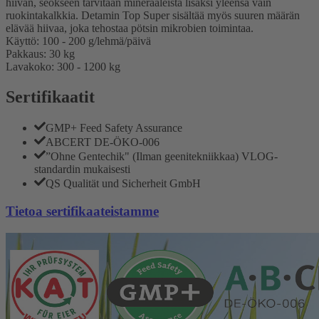
hiivan, seokseen tarvitaan mineraaleista lisäksi yleensä vain
ruokintakalkkia. Detamin Top Super sisältää myös suuren määrän
elävää hiivaa, joka tehostaa pötsin mikrobien toimintaa.
Käyttö: 100 - 200 g/lehmä/päivä
Pakkaus: 30 kg
Lavakoko: 300 - 1200 kg
Sertifikaatit
GMP+ Feed Safety Assurance
ABCERT DE-ÖKO-006
”Ohne Gentechik" (Ilman geenitekniikkaa) VLOG-
standardin mukaisesti
QS Qualität und Sicherheit GmbH
Tietoa sertifikaateistamme