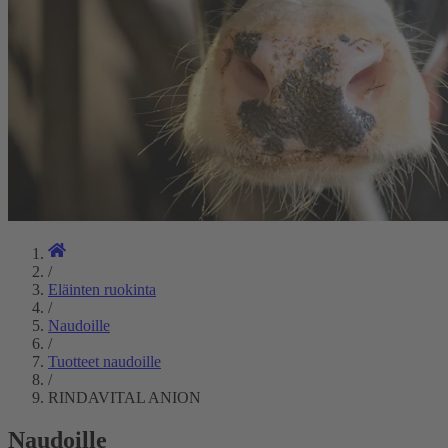
/
Eläinten ruokinta
/
Naudoille
/
Tuotteet naudoille
/
RINDAVITAL ANION
Naudoille