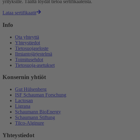
yrityksille. Täältä löydät tietoa sertifikaateista.
Lataa sertifikaatit
Info
Ota yhteyttä
Yhteystiedot
Tietosuojaseloste
Ilmiantojärjestelmä
Toimitusehdot
Tietosuoja-asetukset
Konsernin yhtiöt
Gut Hülsenberg
ISF Schauman Forschung
Lactosan
Ligrana
Schaumann BioEnergy
Schaumann Stiftung
Tilco-Alginure
Yhteystiedot