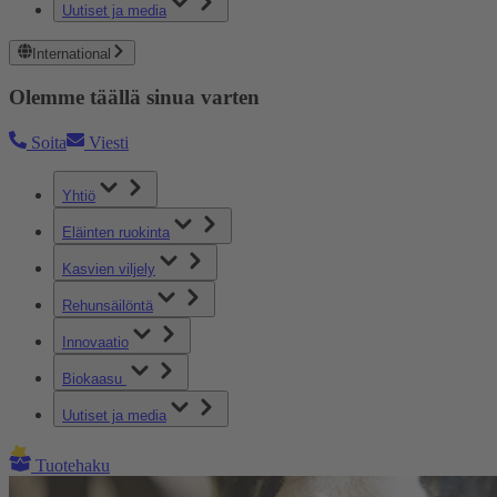
Uutiset ja media
International
Olemme täällä sinua varten
Soita
Viesti
Yhtiö
Eläinten ruokinta
Kasvien viljely
Rehunsäilöntä
Innovaatio
Biokaasu
Uutiset ja media
Tuotehaku