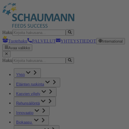
Haku
Tuotehaku
PALVELUT
YHTEYSTIEDOT
International
Avaa valikko
Haku
Yhtiö
Eläinten ruokinta
Kasvien viljely
Rehunsäilöntä
Innovaatio
Biokaasu