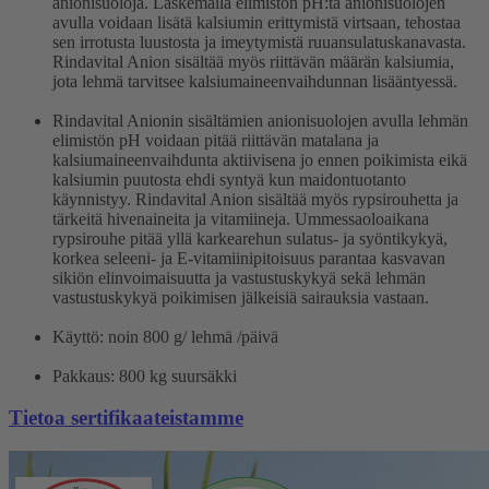
anionisuoloja. Laskemalla elimistön pH:ta anionisuolojen
avulla voidaan lisätä kalsiumin erittymistä virtsaan, tehostaa
sen irrotusta luustosta ja imeytymistä ruuansulatuskanavasta.
Rindavital Anion sisältää myös riittävän määrän kalsiumia,
jota lehmä tarvitsee kalsiumaineenvaihdunnan lisääntyessä.
Rindavital Anionin sisältämien anionisuolojen avulla lehmän
elimistön pH voidaan pitää riittävän matalana ja
kalsiumaineenvaihdunta aktiivisena jo ennen poikimista eikä
kalsiumin puutosta ehdi syntyä kun maidontuotanto
käynnistyy. Rindavital Anion sisältää myös rypsirouhetta ja
tärkeitä hivenaineita ja vitamiineja. Ummessaoloaikana
rypsirouhe pitää yllä karkearehun sulatus- ja syöntikykyä,
korkea seleeni- ja E-vitamiinipitoisuus parantaa kasvavan
sikiön elinvoimaisuutta ja vastustuskykyä sekä lehmän
vastustuskykyä poikimisen jälkeisiä sairauksia vastaan.
Käyttö: noin 800 g/ lehmä /päivä
Pakkaus: 800 kg suursäkki
Tietoa sertifikaateistamme