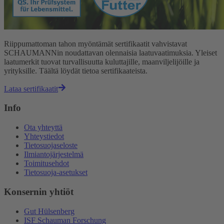
Riippumattoman tahon myöntämät sertifikaatit vahvistavat
SCHAUMANNin noudattavan olennaisia laatuvaatimuksia. Yleiset
laatumerkit tuovat turvallisuutta kuluttajille, maanviljelijöille ja
yrityksille. Täältä löydät tietoa sertifikaateista.
Lataa sertifikaatit
Info
Ota yhteyttä
Yhteystiedot
Tietosuojaseloste
Ilmiantojärjestelmä
Toimitusehdot
Tietosuoja-asetukset
Konsernin yhtiöt
Gut Hülsenberg
ISF Schauman Forschung