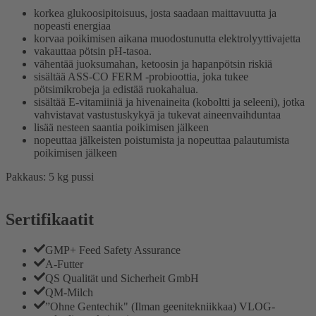
korkea glukoosipitoisuus, josta saadaan maittavuutta ja
nopeasti energiaa
korvaa poikimisen aikana muodostunutta elektrolyyttivajetta
vakauttaa pötsin pH-tasoa.
vähentää juoksumahan, ketoosin ja hapanpötsin riskiä
sisältää ASS-CO FERM -probioottia, joka tukee
pötsimikrobeja ja edistää ruokahalua.
sisältää E-vitamiiniä ja hivenaineita (koboltti ja seleeni), jotka
vahvistavat vastustuskykyä ja tukevat aineenvaihduntaa
lisää nesteen saantia poikimisen jälkeen
nopeuttaa jälkeisten poistumista ja nopeuttaa palautumista
poikimisen jälkeen
Pakkaus: 5 kg pussi
Sertifikaatit
GMP+ Feed Safety Assurance
A-Futter
QS Qualität und Sicherheit GmbH
QM-Milch
”Ohne Gentechik" (Ilman geenitekniikkaa) VLOG-