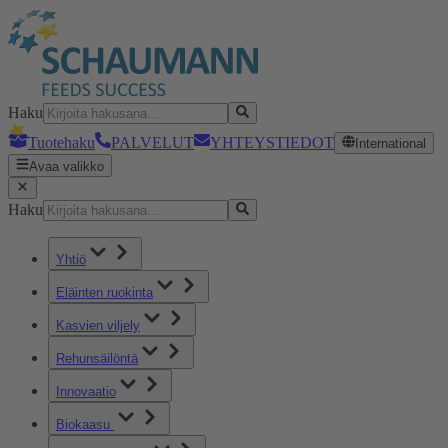
Haku
Tuotehaku
PALVELUT
YHTEYSTIEDOT
International
Avaa valikko
Haku
Yhtiö
Eläinten ruokinta
Kasvien viljely
Rehunsäilöntä
Innovaatio
Biokaasu