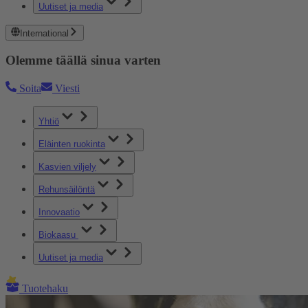
Uutiset ja media
International
Olemme täällä sinua varten
Soita
Viesti
Yhtiö
Eläinten ruokinta
Kasvien viljely
Rehunsäilöntä
Innovaatio
Biokaasu
Uutiset ja media
Tuotehaku