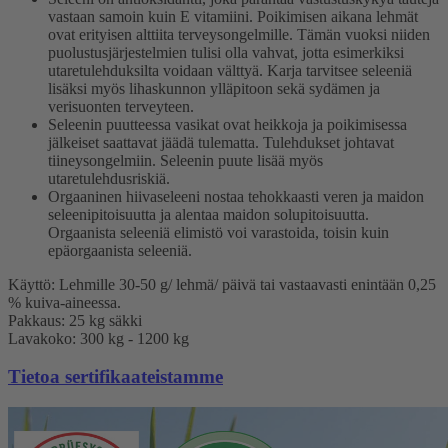
vastaan samoin kuin E vitamiini. Poikimisen aikana lehmät
ovat erityisen alttiita terveysongelmille. Tämän vuoksi niiden
puolustusjärjestelmien tulisi olla vahvat, jotta esimerkiksi
utaretulehduksilta voidaan välttyä. Karja tarvitsee seleeniä
lisäksi myös lihaskunnon ylläpitoon sekä sydämen ja
verisuonten terveyteen.
Seleenin puutteessa vasikat ovat heikkoja ja poikimisessa
jälkeiset saattavat jäädä tulematta. Tulehdukset johtavat
tiineysongelmiin. Seleenin puute lisää myös
utaretulehdusriskiä.
Orgaaninen hiivaseleeni nostaa tehokkaasti veren ja maidon
seleenipitoisuutta ja alentaa maidon solupitoisuutta.
Orgaanista seleeniä elimistö voi varastoida, toisin kuin
epäorgaanista seleeniä.
Käyttö: Lehmille 30-50 g/ lehmä/ päivä tai vastaavasti enintään 0,25
% kuiva-aineessa.
Pakkaus: 25 kg säkki
Lavakoko: 300 kg - 1200 kg
Tietoa sertifikaateistamme