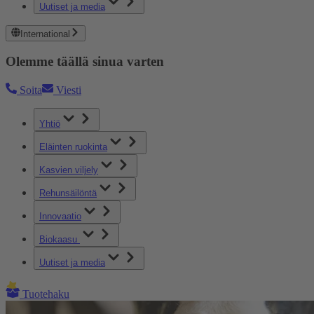
Uutiset ja media
International
Olemme täällä sinua varten
Soita
Viesti
Yhtiö
Eläinten ruokinta
Kasvien viljely
Rehunsäilöntä
Innovaatio
Biokaasu
Uutiset ja media
Tuotehaku