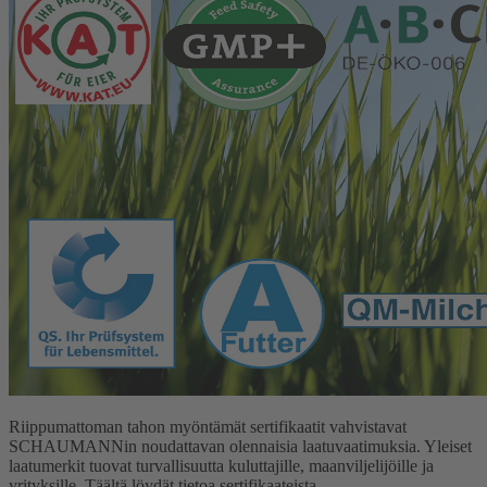
Riippumattoman tahon myöntämät sertifikaatit vahvistavat
SCHAUMANNin noudattavan olennaisia laatuvaatimuksia. Yleiset
laatumerkit tuovat turvallisuutta kuluttajille, maanviljelijöille ja
yrityksille. Täältä löydät tietoa sertifikaateista.