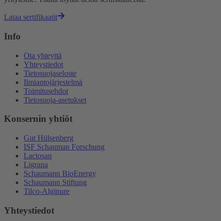
Lataa sertifikaatit
Info
Ota yhteyttä
Yhteystiedot
Tietosuojaseloste
Ilmiantojärjestelmä
Toimitusehdot
Tietosuoja-asetukset
Konsernin yhtiöt
Gut Hülsenberg
ISF Schauman Forschung
Lactosan
Ligrana
Schaumann BioEnergy
Schaumann Stiftung
Tilco-Alginure
Yhteystiedot