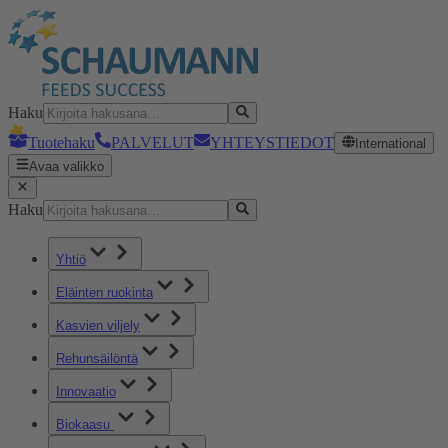
Haku
Tuotehaku
PALVELUT
YHTEYSTIEDOT
International
Avaa valikko
Haku
Yhtiö
Eläinten ruokinta
Kasvien viljely
Rehunsäilöntä
Innovaatio
Biokaasu