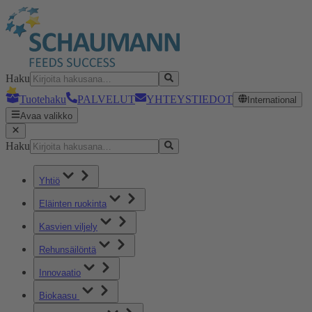
Haku
Tuotehaku
PALVELUT
YHTEYSTIEDOT
International
Avaa valikko
Haku
Yhtiö
Eläinten ruokinta
Kasvien viljely
Rehunsäilöntä
Innovaatio
Biokaasu