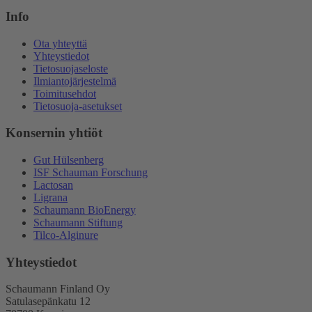
Info
Ota yhteyttä
Yhteystiedot
Tietosuojaseloste
Ilmiantojärjestelmä
Toimitusehdot
Tietosuoja-asetukset
Konsernin yhtiöt
Gut Hülsenberg
ISF Schauman Forschung
Lactosan
Ligrana
Schaumann BioEnergy
Schaumann Stiftung
Tilco-Alginure
Yhteystiedot
Schaumann Finland Oy
Satulasepänkatu 12