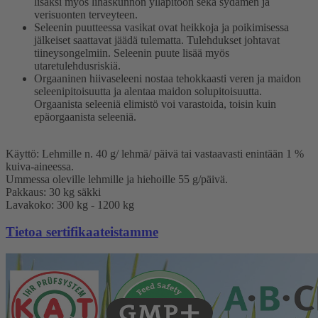
lisäksi myös lihaskunnon ylläpitoon sekä sydämen ja
verisuonten terveyteen.
Seleenin puutteessa vasikat ovat heikkoja ja poikimisessa
jälkeiset saattavat jäädä tulematta. Tulehdukset johtavat
tiineysongelmiin. Seleenin puute lisää myös
utaretulehdusriskiä.
Orgaaninen hiivaseleeni nostaa tehokkaasti veren ja maidon
seleenipitoisuutta ja alentaa maidon solupitoisuutta.
Orgaanista seleeniä elimistö voi varastoida, toisin kuin
epäorgaanista seleeniä.
Käyttö: Lehmille n. 40 g/ lehmä/ päivä tai vastaavasti enintään 1 %
kuiva-aineessa.
Ummessa oleville lehmille ja hiehoille 55 g/päivä.
Pakkaus: 30 kg säkki
Lavakoko: 300 kg - 1200 kg
Tietoa sertifikaateistamme