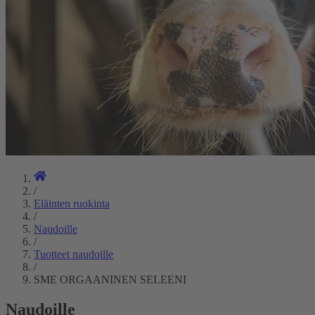
/
Eläinten ruokinta
/
Naudoille
/
Tuotteet naudoille
/
SME ORGAANINEN SELEENI
Naudoille