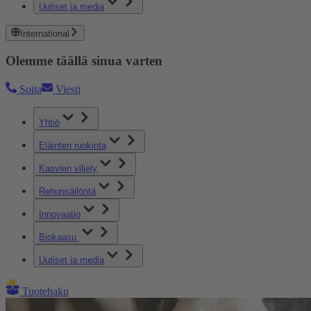
Uutiset ja media
International
Olemme täällä sinua varten
Soita
Viesti
Yhtiö
Eläinten ruokinta
Kasvien viljely
Rehunsäilöntä
Innovaatio
Biokaasu
Uutiset ja media
Tuotehaku