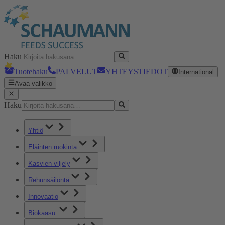
Haku
Tuotehaku
PALVELUT
YHTEYSTIEDOT
International
Avaa valikko
Haku
Yhtiö
Eläinten ruokinta
Kasvien viljely
Rehunsäilöntä
Innovaatio
Biokaasu