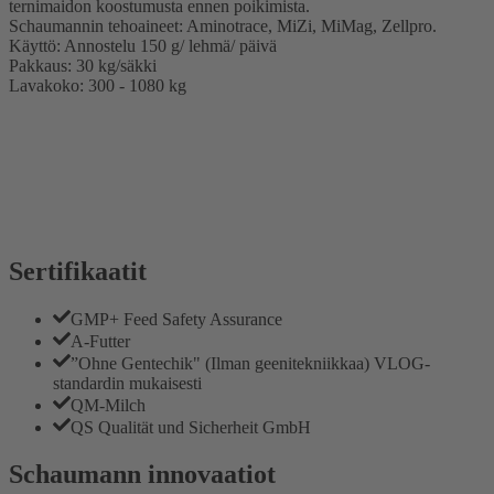
ternimaidon koostumusta ennen poikimista.
Schaumannin tehoaineet: Aminotrace, MiZi, MiMag, Zellpro.
Käyttö: Annostelu 150 g/ lehmä/ päivä
Pakkaus: 30 kg/säkki
Lavakoko: 300 - 1080 kg
Sertifikaatit
GMP+ Feed Safety Assurance
A-Futter
”Ohne Gentechik" (Ilman geenitekniikkaa) VLOG-
standardin mukaisesti
QM-Milch
QS Qualität und Sicherheit GmbH
Schaumann innovaatiot