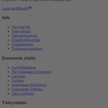
Lataa sertifikaatit
Info
Ota yhteyttä
Yhteystiedot
Tietosuojaseloste
Ilmiantojärjestelmä
Toimitusehdot
Tietosuoja-asetukset
Konsernin yhtiöt
Gut Hülsenberg
ISF Schauman Forschung
Lactosan
Ligrana
Schaumann BioEnergy
Schaumann Stiftung
Tilco-Alginure
Yhteystiedot