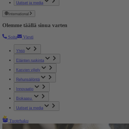
Uutiset ja media
International
Olemme täällä sinua varten
Soita
Viesti
Yhtiö
Eläinten ruokinta
Kasvien viljely
Rehunsäilöntä
Innovaatio
Biokaasu
Uutiset ja media
Tuotehaku