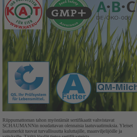
Riippumattoman tahon myöntämät sertifikaatit vahvistavat
SCHAUMANNin noudattavan olennaisia laatuvaatimuksia. Yleiset
laatumerkit tuovat turvallisuutta kuluttajille, maanviljelijöille ja
yrityksille. Täältä löydät tietoa sertifikaateista.