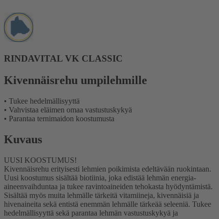
RINDAVITAL VK CLASSIC
Kivennäisrehu umpilehmille
• Tukee hedelmällisyyttä
• Vahvistaa eläimen omaa vastustuskykyä
• Parantaa ternimaidon koostumusta
Kuvaus
UUSI KOOSTUMUS!
Kivennäisrehu erityisesti lehmien poikimista edeltävään ruokintaan.
Uusi koostumus sisältää biotiinia, joka edistää lehmän energia-
aineenvaihduntaa ja tukee ravintoaineiden tehokasta hyödyntämistä.
Sisältää myös muita lehmälle tärkeitä vitamiineja, kivennäisiä ja
hivenaineita sekä entistä enemmän lehmälle tärkeää seleeniä. Tukee
hedelmällisyyttä sekä parantaa lehmän vastustuskykyä ja